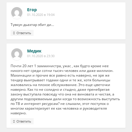
Егор
01.10.2020 в 19:04
Түөкүн дьахтар эбит ди…
Ответить
Медик
01.10.2020 в 23:30
Почти 20 лет 1 замминистра, ужас , как будто кроме нее
никого нет среди сотни тысяч человек или даже миллион.
Махинации и прочие все равно есть наверно, не зря же
тендер выигрывает годами одни и те же, хотя больницы
жаловались на плохое обслуживание. Это еще цветочки
наверно. Как то не солидно и стыдно, даже пренебрегая
закону выступала повсюду что она не виновата и чистая, а
другим подозреваемым дали когда то возможность выступить
по ТВ и интернет ресурсам? не слыхали, этот поступок о
многом характеризует ее как человека и руководителя
наверно.
Ответить