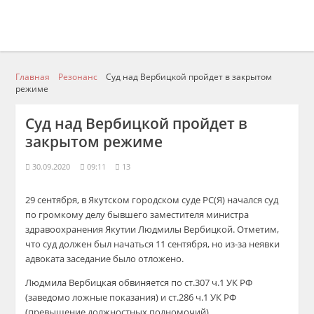
Главная
Резонанс
Суд над Вербицкой пройдет в закрытом
режиме
Суд над Вербицкой пройдет в
закрытом режиме
30.09.2020
09:11
13
29 сентября, в Якутском городском суде РС(Я) начался суд
по громкому делу бывшего заместителя министра
здравоохранения Якутии Людмилы Вербицкой. Отметим,
что суд должен был начаться 11 сентября, но из-за неявки
адвоката заседание было отложено.
Людмила Вербицкая обвиняется по ст.307 ч.1 УК РФ
(заведомо ложные показания) и ст.286 ч.1 УК РФ
(превышение должностных полномочий).