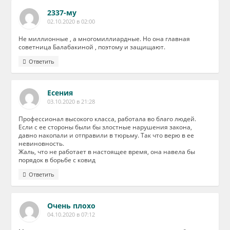
2337-му
02.10.2020 в 02:00
Не миллионные , а многомиллиардные. Но она главная
советница Балабакиной , поэтому и защищают.
Ответить
Есения
03.10.2020 в 21:28
Профессионал высокого класса, работала во благо людей.
Если с ее стороны были бы злостные нарушения закона,
давно накопали и отправили в тюрьму. Так что верю в ее
невиновность.
Жаль, что не работает в настоящее время, она навела бы
порядок в борьбе с ковид
Ответить
Очень плохо
04.10.2020 в 07:12