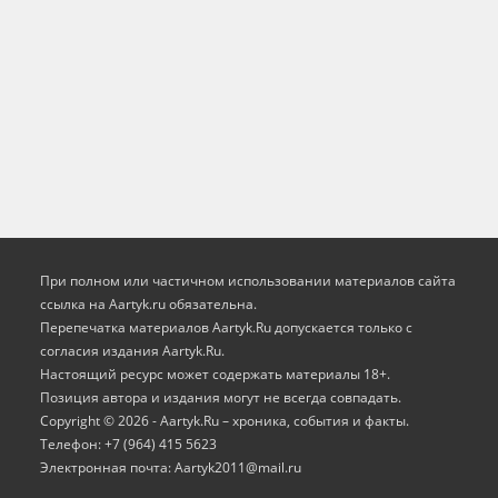
При полном или частичном использовании материалов сайта
ссылка на Aartyk.ru oбязательна.
Перепечатка материалов Aartyk.Ru допускается только с
согласия издания Aartyk.Ru.
Настоящий ресурс может содержать материалы 18+.
Позиция автора и издания могут не всегда совпадать.
Copyright © 2026 - Aartyk.Ru – хроника, события и факты.
Телефон: +7 (964) 415 5623
Электронная почта: Aartyk2011@mail.ru