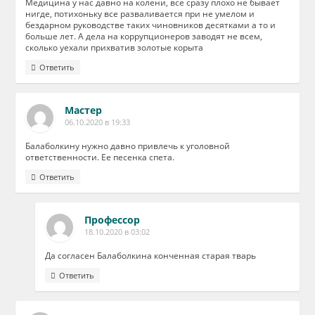
Медицина у нас давно на колени, все сразу плохо не бывает
нигде, потихоньку все разваливается при не умелом и
бездарном руководстве таких чиновников десятками а то и
больше лет. А дела на коррупционеров заводят не всем,
сколько уехали прихватив золотые корыта
Ответить
Мастер
06.10.2020 в 19:33
Балаболкину нужно давно привлечь к уголовной
ответственности. Ее песенка спета.
Ответить
Профессор
18.10.2020 в 03:02
Да согласен Балаболкина конченная старая тварь
Ответить