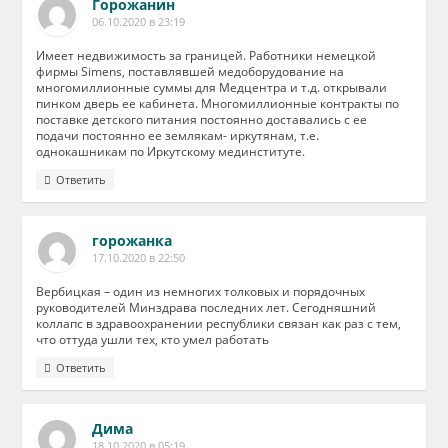
Горожанин
06.10.2020 в 23:19
Имеет недвижимость за границей. Работники немецкой
фирмы Simens, поставлявшей медоборудование на
многомиллионные суммы для Медцентра и т.д. открывали
пинком дверь ее кабинета. Многомиллионные контракты по
поставке детского питания постоянно доставались с ее
подачи постоянно ее землякам- иркутянам, т.е.
однокашникам по Иркутскому мединституте.
Ответить
горожанка
17.10.2020 в 22:50
Вербицкая – один из немногих толковых и порядочных
руководителей Минздрава последних лет. Сегодняшний
коллапс в здравоохранении республики связан как раз с тем,
что оттуда ушли тех, кто умел работать
Ответить
Дима
18.10.2020 в 05:19