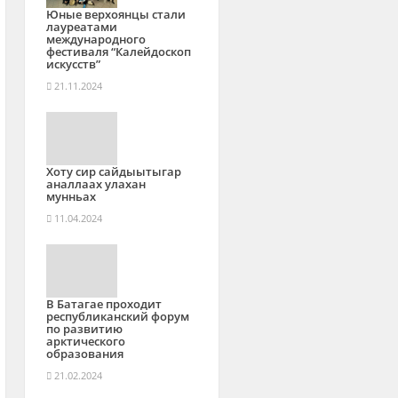
Юные верхоянцы стали
лауреатами
международного
фестиваля “Калейдоскоп
искусств”
21.11.2024
Хоту сир сайдыытыгар
аналлаах улахан
мунньах
11.04.2024
В Батагае проходит
республиканский форум
по развитию
арктического
образования
21.02.2024