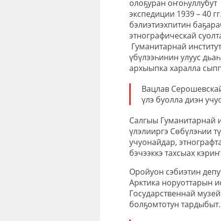
олоҕуран оҥоһуллубут 
экспедиции 1939 – 40 гг
бэлиэтиэхпитин баҕараб
этнографическай суолт
Гуманитарнай институт
үбүлээһинин улуус дьаһ
архыыпка харалла сыппы
Вацлав Серошевскай
үлэ буолла диэн учу
Салгыы Гуманитарнай и
үлэлииргэ Сөбүлэһии т
учуонайдар, этнографта
бэчээккэ тахсыах кэриҥ
Оройуон сэбиэтин депу
Арктика норуоттарын и
Государственнай музей
болҕомтотун тардыбыт.