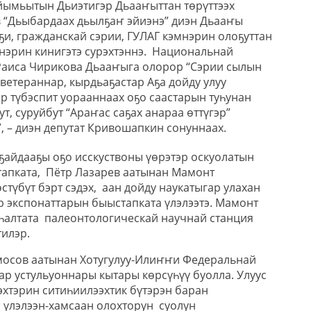
айымьытын Дьиэтигэр Дьааҥыттан төрүттээх
 “Дьыбардаах дьылҕаҥ эйиэнэ” диэн Дьааҥы
и, гражданскай сэрии, ГУЛАГ кэмнэрин олоҕуттан
ннэрин кинигэтэ сурэхтэннэ. Национальнай
Раиса Чирикова Дьааҥыга олорор “Сэрии сылын
 ветераннар, кырдьаҕастар Аҕа дойду улуу
р түбэспит уорааннаах оҕо саастарын туһунан
, суруйбут “Араҥас саҕах анараа өттүгэр”
”, – диэн депутат Кривошапкин сонуннаах.
ҕайдааҕы оҕо исскуствоны үөрэтэр оскуолатын
апката, Пётр Лазарев аатынан Мамонт
түбүт бэрт сэдэх, аан дойду наукатыгар улахан
р экспонаттарын быыстапката үлэлээтэ. Мамонт
аһалтата палеонтологическай научнай станция
тилэр.
мосов аатынан Хотугулуу-Илиҥҥи Федеральнай
ар устульуоннары кытары көрсүһүү буолла. Улуус
эхтэрин ситиһиилээхтик бүтэрэн баран
 үлэлээн-хамсаан олохторун суолун