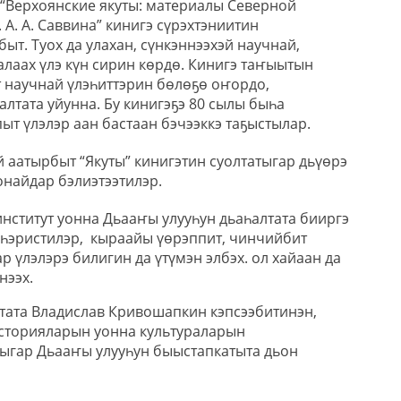
“Верхоянские якуты: материалы Северной
. А. А. Саввина” кинигэ сүрэхтэниитин
ыт. Туох да улахан, сүнкэннээхэй научнай,
алаах үлэ күн сирин көрдө. Кинигэ таҥыытын
 научнай үлэһиттэрин бөлөҕө оҥордо,
алтата уйунна. Бу кинигэҕэ 80 сылы быһа
т үлэлэр аан бастаан бэчээккэ таҕыстылар.
 аатырбыт “Якуты” кинигэтин суолтатыгар дьүөрэ
онайдар бэлиэтээтилэр.
нститут уонна Дьааҥы улууһун дьаһалтата бииргэ
үһэристилэр, кыраайы үөрэппит, чинчийбит
р үлэлэрэ билигин да үтүмэн элбэх. ол хайаан да
нээх.
тата Владислав Кривошапкин кэпсээбитинэн,
сторияларын уонна культураларын
ыгар Дьааҥы улууһун быыстапкатыта дьон