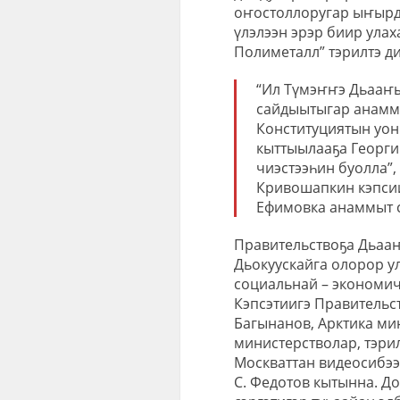
оҥостоллоругар ыҥырда
үлэлээн эрэр биир ула
Полиметалл” тэрилтэ д
“Ил Түмэҥҥэ Дьааҥы
сайдыытыгар анаммы
Конституциятын уон
кыттыылааҕа Георги
чиэстээһин буолла”,
Кривошапкин кэпсиир
Ефимовка анаммыт с
Правительствоҕа Дьааҥ
Дьокуускайга олорор у
социальнай – экономич
Кэпсэтиигэ Правительс
Багынанов, Арктика мин
министерстволар, тэри
Москваттан видеосибээ
С. Федотов кытынна. Д