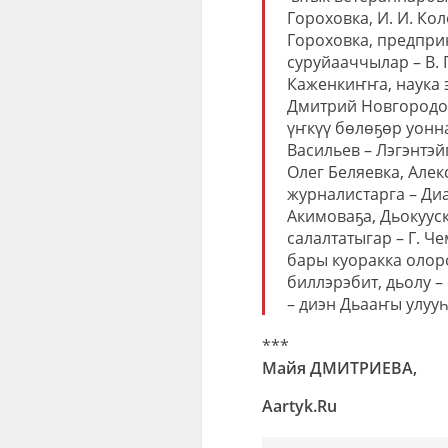
Гороховка, И. И. Кол
Гороховка, предприн
суруйааччылар – В. 
Каженкиҥҥа, наука 
Дмитрий Новгородов
үҥкүү бөлөҕөр уонн
Васильев – Лэгэнтэй
Олег Беляевка, Алек
журналистарга – Ди
Акимоваҕа, Дьокууск
салалтатыгар – Г. Ч
бары куоракка олор
биллэрэбит, дьолу –
– диэн Дьааҥы улууһ
***
Майя ДМИТРИЕВА,
Aartyk.Ru