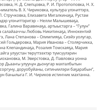
есовка, Н. Д. Слепцовка, Р. И. Протопоповка, Н. Х.
иматель В. Х. Чириковка, культура үлэһиттэрэ,
П. Стручковка, Елизавета Мигалкинаҕа, Рустам
эдэр үлэһиттэригэр – Нелли Малышеваҕа,
ка, Галина Варавинаҕа, артыыстарга – “Гулун”
а салайааччы Любовь Никитинаҕа, Иннокентий
гэ, Лана Степанова – Олимпияҕа, Сиэйэ уолугар,
сей Гольдеровка, Мария Иванова – Столярчикка,
ана Клепандинаҕа, Розалия Томскаяҕа, Мария
айга улуустан төрүттээхтэр түмсүүлэрин
емохановка, М. Эверстовка, Д. Павловка уонна
ор Дьааҥы улууһун дьонугар махталбытын
 соргуну, доруобуйаны, ситиһиилэри баҕарабын”,
ун баһылыга Г. И. Чириков истиҥник махтанна.