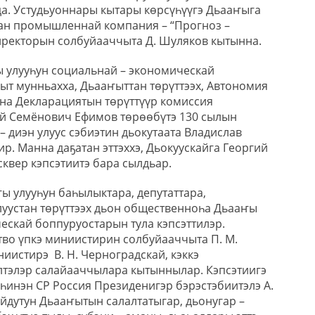
. Устудьуоннары кытары көрсүһүүгэ Дьааҥыга
хан промышленнай компания – “Прогноз –
иректорын солбуйааччыта Д. Шуляков кытынна.
 улууһун социальнай – экономическай
т мунньахха, Дьааҥыттан төрүттээх, Автономия
на Декларациятын төрүттүүр комиссия
й Семёнович Ефимов төрөөбүтэ 130 сылын
 – диэн улуус сэбиэтин дьокутаата Владислав
. Манна даҕатан эттэххэ, Дьокуускайга Георгий
квер кэпсэтиитэ бара сылдьар.
ы улууһун баһылыктара, депутаттара,
луустан төрүттээх дьон общественноһа Дьааҥы
ескай боппуруостарын тула кэпсэттилэр.
тво үпкэ миниистирин солбуйааччыта П. М.
иистирэ В. Н. Черноградскай, кэккэ
лтэлэр салайааччылара кытыннылар. Кэпсэтиигэ
һинэн СР Россия Президенигэр бэрэстэбиитэлэ А.
ойдутун Дьааҥытын салалтатыгар, дьонугар –