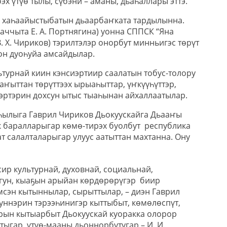
эх үтүө тылы, сүбэни – аманы, дьаһаллары эттэ.
а хаһаайыстыбатын дьаарбаҥката тардылынна.
аччыта Е. А. Портнягина) уонна СППСК “Яна
. Х. Чириков) тэрилтэлэр онорбут минньигэс төрүт
ьон дуоһуйа амсайдылар.
льтурнай киин кэнсиэртиир саалатын тобус-толору
аҥыттан төрүттээх ырыаһыттар, үҥкүүһүттэр,
эртэрин дохсун ытыс тыаһынан айхаллаатылар.
аһылыга Гаврил Чириков Дьокуускайга Дьааҥы
к баралларыгар көмө-тирэх буолбут республика
т салалталарыгар улуус аатыттан махтанна. Ону
 сир культурнай, духовнай, социальнай,
гун, кыаҕын арыйан көрдөрөрүгэр биир
мсэн кытыннылар, сырыттылар, – диэн Гаврил
 куннэрин тэрээһинигэр кыттыбыт, көмөлөспүт,
рын кытыарбыт Дьокуускай куоракка олорор
ыгар, үтүө-мааны дьоннорбутугар – И. И.