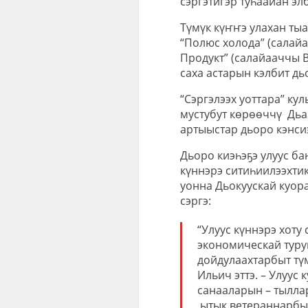
сэргэтигэр туһаайан элб
Түмүк күҥҥэ улахан ты
“Полюс холода” (салайа
Продукт” (салайааччы В
саха астарын кэлбит д
“Сэргэлээх уоттара” ку
мустубут көрөөччү Дьа
артыыстар дьоро кэнси
Дьоро киэһэҕэ улуус б
күннэрэ ситиһиилээхти
уонна Дьокуускай куора
сэргэ:
“Улуус күннэрэ хоту
экономическай туру
дойдулаахтарбыт тү
Ильич эттэ. – Улуус
санааларын – тылла
ытык ветераннарбыт