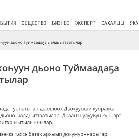
$
80.93
0.2
ОБЫТИЯ
ОБЩЕСТВО
БИЗНЕС
ЭКСПЕРТ
САХАЛЫЫ
ЯКУ
оһуун дьоно Туймаадаҕа ыалдьыттаатылар
хоһуун дьоно Туймаадаҕа
тылар
аада туонатыгар дьоллоох Дьокуускай куоракка
 дьоно ыалдьыттаатылар. Дьааҥы улууһун күннэрэ
нэригэр ыытылыннылар.
эчээккэ тахсыбатах архыып докумуоннарыгар