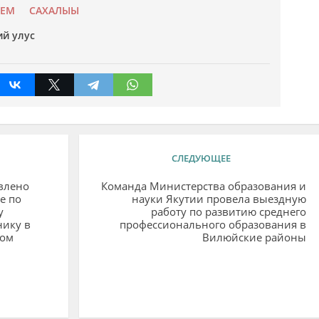
УЕМ
САХАЛЫЫ
ий улус
СЛЕДУЮЩЕЕ
влено
Команда Министерства образования и
е по
науки Якутии провела выездную
у
работу по развитию среднего
нику в
профессионального образования в
ом
Вилюйские районы