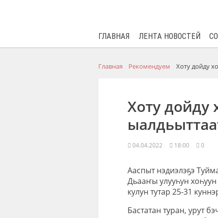
ГЛАВНАЯ
ЛЕНТА НОВОСТЕЙ
С
Главная
Рекомендуем
Хоту дойду х
Хоту дойду 
ыалдьыттаа
04.04.2022
18:00
0
Ааспыт нэдиэлэҕэ Туйм
Дьааҥы улууһун хоһуун
кулун тутар 25-31 кун
Бастатан туран, урут б