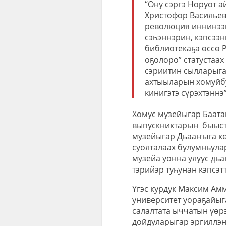
“Ону сэргэ Норуот 
Христофор Васильев
революция иннинээҕ
сэһэннэрин, кэпсээ
библиотекаҕа өссө 
оҕолоро” статустаах
сэриитин сылларыга
ахтыыларын хомуйбут
кинигэтэ сүрэхтэннэ
Хомус музейыгар Баата
выпускниктарын быыст
музейыгар Дьааҥыга көс
суолталаах булумньула
музейа уонна улуус дь
тэрийэр туһунан кэпсэт
Үгэс курдук Максим Ам
университет уораҕайыг
салалтата ыччатын үөр
дойдуларыгар эргиллэн