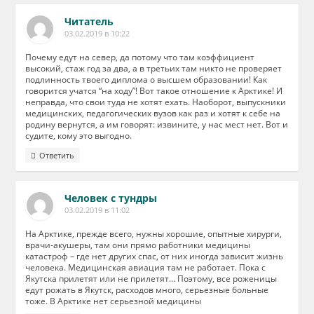
Читатель
03.02.2019 в 10:22
Почему едут на север, да потому что там коэффициент
высокий, стаж год за два, а в третьих там никто не проверяет
подлинность твоего диплома о высшем образовании! Как
говорится учатся “на ходу”! Вот такое отношение к Арктике! И
неправда, что свои туда не хотят ехать. Наоборот, выпускники
медицинских, педагогических вузов как раз и хотят к себе на
родину вернутся, а им говорят: извините, у нас мест нет. Вот и
судите, кому это выгодно.
Ответить
Человек с тундры
03.02.2019 в 11:02
На Арктике, прежде всего, нужны хорошие, опытные хирурги,
врачи-акушеры, там они прямо работники медицины
катастроф – где нет других спас, от них иногда зависит жизнь
человека. Медицинская авиация там не работает. Пока с
Якутска прилетят или не прилетят… Поэтому, все роженицы
едут рожать в Якутск, расходов много, серьезные больные
тоже. В Арктике нет серьезной медицины