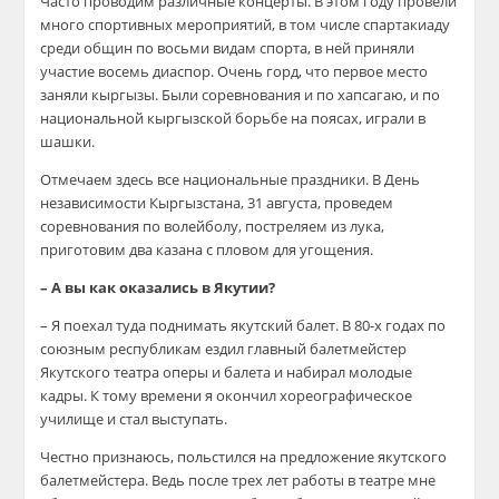
Часто проводим различные концерты. В этом году провели
много спортивных мероприятий, в том числе спартакиаду
среди общин по восьми видам спорта, в ней приняли
участие восемь диаспор. Очень горд, что первое место
заняли кыргызы. Были соревнования и по хапсагаю, и по
национальной кыргызской борьбе на поясах, играли в
шашки.
Отмечаем здесь все национальные праздники. В День
независимости Кыргызстана, 31 августа, проведем
соревнования по волейболу, постреляем из лука,
приготовим два казана с пловом для угощения.
– А вы как оказались в Якутии?
– Я поехал туда поднимать якутский балет. В 80-х годах по
союзным республикам ездил главный балетмейстер
Якутского театра оперы и балета и набирал молодые
кадры. К тому времени я окончил хореографическое
училище и стал выступать.
Честно признаюсь, польстился на предложение якутского
балетмейстера. Ведь после трех лет работы в театре мне