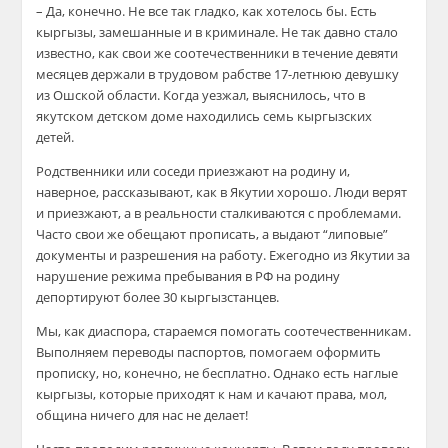
– Да, конечно. Не все так гладко, как хотелось бы. Есть
кыргызы, замешанные и в криминале. Не так давно стало
известно, как свои же соотечественники в течение девяти
месяцев держали в трудовом рабстве 17-летнюю девушку
из Ошской области. Когда уезжал, выяснилось, что в
якутском детском доме находились семь кыргызских
детей.
Родственники или соседи приезжают на родину и,
наверное, рассказывают, как в Якутии хорошо. Люди верят
и приезжают, а в реальности сталкиваются с проблемами.
Часто свои же обещают прописать, а выдают “липовые”
документы и разрешения на работу. Ежегодно из Якутии за
нарушение режима пребывания в РФ на родину
депортируют более 30 кыргызстанцев.
Мы, как диаспора, стараемся помогать соотечественникам.
Выполняем переводы паспортов, помогаем оформить
прописку, но, конечно, не бесплатно. Однако есть наглые
кыргызы, которые приходят к нам и качают права, мол,
община ничего для нас не делает!