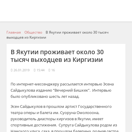
Главная
Общество
В Якутии проживает около 30 тысяч
выходцев из Киргизии
В Якутии проживает около 30
тысяч выходцев из Киргизии
26.01.2019
15:44
16
По интернет-мессенджеру рассылается интервью Эсена
Сайдыкулова изданию “Вечерний Бишкек”. Интервью
было опубликовано шесть лет назад.
Эсен Сайдыкулов в прошлом артист Государственного
театра оперы и балета им. Суоруна Омолооона,
руководитель диаспоры киргизов в Якутии, имеет
спортивные достижения. Супруга Сайдыкулова родом из
Намского улуса, саха, в прошлом балерина, родная сестра