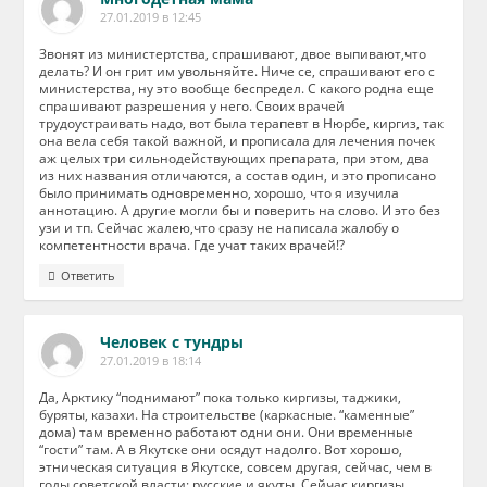
27.01.2019 в 12:45
Звонят из министертства, спрашивают, двое выпивают,что
делать? И он грит им увольняйте. Ниче се, спрашивают его с
министерства, ну это вообще беспредел. С какого родна еще
спрашивают разрешения у него. Своих врачей
трудоустраивать надо, вот была терапевт в Нюрбе, киргиз, так
она вела себя такой важной, и прописала для лечения почек
аж целых три сильнодействующих препарата, при этом, два
из них названия отличаются, а состав один, и это прописано
было принимать одновременно, хорошо, что я изучила
аннотацию. А другие могли бы и поверить на слово. И это без
узи и тп. Сейчас жалею,что сразу не написала жалобу о
компетентности врача. Где учат таких врачей!?
Ответить
Человек с тундры
27.01.2019 в 18:14
Да, Арктику “поднимают” пока только киргизы, таджики,
буряты, казахи. На строительстве (каркасные. “каменные”
дома) там временно работают одни они. Они временные
“гости” там. А в Якутске они осядут надолго. Вот хорошо,
этническая ситуация в Якутске, совсем другая, сейчас, чем в
годы советской власти: русские и якуты. Сейчас киргизы,