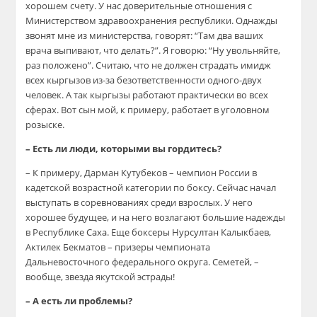
хорошем счету. У нас доверительные отношения с
Министерством здравоохранения республики. Однажды
звонят мне из министерства, говорят: “Там два ваших
врача выпивают, что делать?”. Я говорю: “Ну увольняйте,
раз положено”. Считаю, что не должен страдать имидж
всех кыргызов из-за безответственности одного-двух
человек. А так кыргызы работают практически во всех
сферах. Вот сын мой, к примеру, работает в уголовном
розыске.
– Есть ли люди, которыми вы гордитесь?
– К примеру, Дарман Кутубеков – чемпион России в
кадетской возрастной категории по боксу. Сейчас начал
выступать в соревнованиях среди взрослых. У него
хорошее будущее, и на него возлагают большие надежды
в Республике Саха. Еще боксеры Нурсултан Калыкбаев,
Актилек Бекматов – призеры чемпионата
Дальневосточного федерального округа. Семетей, –
вообще, звезда якутской эстрады!
– А есть ли проблемы?