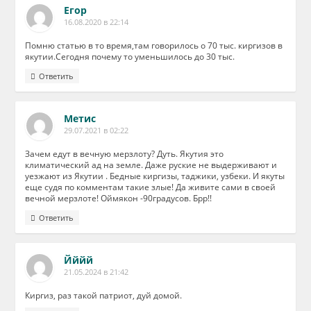
Егор
16.08.2020 в 22:14
Помню статью в то время,там говорилось о 70 тыс. киргизов в
якутии.Сегодня почему то уменьшилось до 30 тыс.
Ответить
Метис
29.07.2021 в 02:22
Зачем едут в вечную мерзлоту? Дуть. Якутия это
климатический ад на земле. Даже руские не выдерживают и
уезжают из Якутии . Бедные киргизы, таджики, узбеки. И якуты
еще судя по комментам такие злые! Да живите сами в своей
вечной мерзлоте! Оймякон -90градусов. Брр!!
Ответить
Йййй
21.05.2024 в 21:42
Киргиз, раз такой патриот, дуй домой.