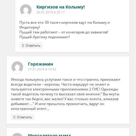
Киргизов на Колыму!
26.01.2019 в 20:17
Пусть все эти 30 тысяч киргизов едут на Колыму и
Индигирку!
Пущай там работают – от кочегаров до завмагов!
Пущай Арктику поднимают!
Ответить
Горожанин
27.01.2019 в 10:52
Иногда пользуюсь услугами такси и что странно, приезжают
всегда водители – киргизы. Часто маршрут не знают и
пользуются электронными приложениями 2 ГИС! Однажды
такой водитель почему то высказал своё мнение:” Вы якуты
живете так бедно, вас жалко! У вас столько золота, алмазов
добывают….” И мне пришлось промолчать, вдруг он
иностранный агент…
Ответить
Многодетная мама