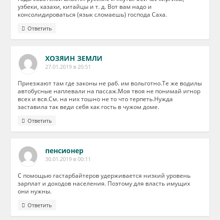
узбеки, казахи, китайцы и т. д. Вот вам надо и
консолидироваться (язык сломаешь) господа Саха.
Ответить
ХОЗЯИН ЗЕМЛИ
27.01.2019 в 20:51
Приезжают там где законы не раб. им вольготно.Те же водилы
автобусные наплевали на пассаж.Моя твоя не понимай игнор
всех и вся.См. на них тошно не то что терпеть.Нужда
заставила так веди себя как гость в чужом доме.
Ответить
пенсионер
30.01.2019 в 00:11
С помощью гастарбайтеров удерживается низкий уровень
зарплат и доходов населения. Поэтому для власть имущих
они нужны.
Ответить