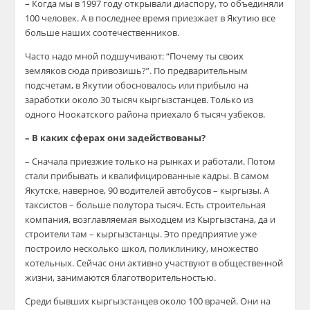
– Когда мы в 1997 году открывали диаспору, то объединяли
100 человек. А в последнее время приезжает в Якутию все
больше наших соотечественников.
Часто надо мной подшучивают: “Почему ты своих
земляков сюда привозишь?”. По предварительным
подсчетам, в Якутии обосновалось или прибыло на
заработки около 30 тысяч кыргызстанцев. Только из
одного Ноокатского района приехало 6 тысяч узбеков.
– В каких сферах они задействованы?
– Сначала приезжие только на рынках и работали. Потом
стали прибывать и квалифицированные кадры. В самом
Якутске, наверное, 90 водителей автобусов – кыргызы. А
таксистов – больше полутора тысяч. Есть строительная
компания, возглавляемая выходцем из Кыргызстана, да и
строители там – кыргызстанцы. Это предприятие уже
построило несколько школ, поликлинику, множество
котельных. Сейчас они активно участвуют в общественной
жизни, занимаются благотворительностью.
Среди бывших кыргызстанцев около 100 врачей. Они на