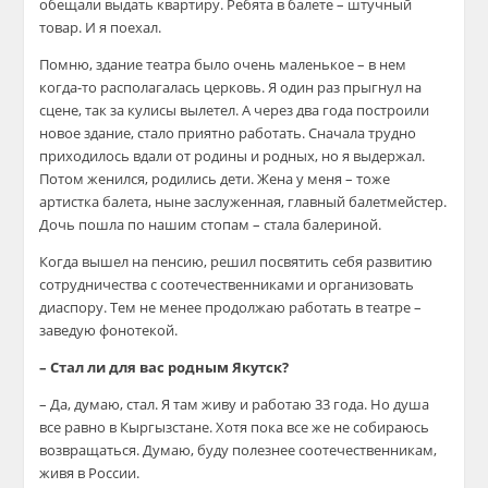
обещали выдать квартиру. Ребята в балете – штучный
товар. И я поехал.
Помню, здание театра было очень маленькое – в нем
когда-то располагалась церковь. Я один раз прыгнул на
сцене, так за кулисы вылетел. А через два года построили
новое здание, стало приятно работать. Сначала трудно
приходилось вдали от родины и родных, но я выдержал.
Потом женился, родились дети. Жена у меня – тоже
артистка балета, ныне заслуженная, главный балетмейстер.
Дочь пошла по нашим стопам – стала балериной.
Когда вышел на пенсию, решил посвятить себя развитию
сотрудничества с соотечественниками и организовать
диаспору. Тем не менее продолжаю работать в театре –
заведую фонотекой.
– Стал ли для вас родным Якутск?
– Да, думаю, стал. Я там живу и работаю 33 года. Но душа
все равно в Кыргызстане. Хотя пока все же не собираюсь
возвращаться. Думаю, буду полезнее соотечественникам,
живя в России.