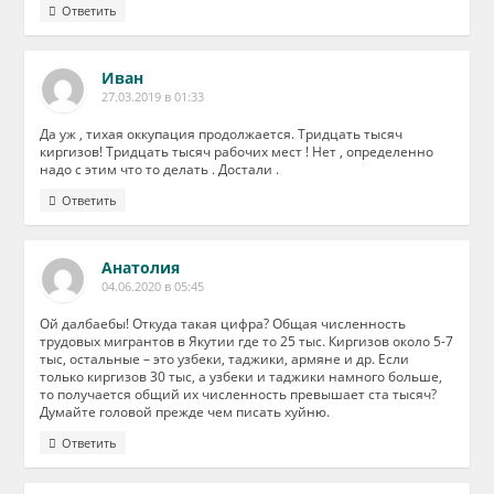
Ответить
Иван
27.03.2019 в 01:33
Да уж , тихая оккупация продолжается. Тридцать тысяч
киргизов! Тридцать тысяч рабочих мест ! Нет , определенно
надо с этим что то делать . Достали .
Ответить
Анатолия
04.06.2020 в 05:45
Ой далбаебы! Откуда такая цифра? Общая численность
трудовых мигрантов в Якутии где то 25 тыс. Киргизов около 5-7
тыс, остальные – это узбеки, таджики, армяне и др. Если
только киргизов 30 тыс, а узбеки и таджики намного больше,
то получается общий их численность превышает ста тысяч?
Думайте головой прежде чем писать хуйню.
Ответить