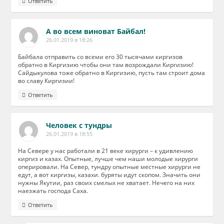
Ответить
А во всем виноват Байбал!
26.01.2019 в 18:26
Байбала отправить со всеми его 30 тысячами киргизов
обратно в Киргизию чтобы они там возрождали Киргизию!
Сайдыкулова тоже обратно в Киргизию, пусть там строит дома
во славу Киргизии!
Ответить
Человек с тундры
26.01.2019 в 18:55
На Севере у нас работали в 21 веке хирурги – к удивлению
киргиз и казах. Опытные, лучше чем наши молодые хирурги
оперировали. На Север, тундру опытные местные хирурги не
едут, а вот киргизы, казахи. буряты идут скопом. Значить они
нужны Якутии, раз своих смелых не хватает. Нечего на них
наезжать господа Саха.
Ответить