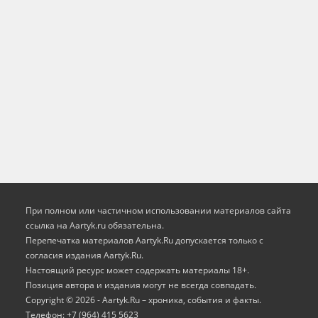
При полном или частичном использовании материалов сайта
ссылка на Aartyk.ru oбязательна.
Перепечатка материалов Aartyk.Ru допускается только с
согласия издания Aartyk.Ru.
Настоящий ресурс может содержать материалы 18+.
Позиция автора и издания могут не всегда совпадать.
Copyright © 2026 - Aartyk.Ru – хроника, события и факты.
Телефон: +7 (964) 415 5623