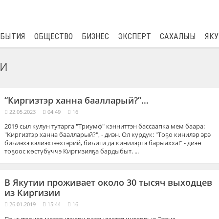
$
82.17
0.76
ОБЫТИЯ
ОБЩЕСТВО
БИЗНЕС
ЭКСПЕРТ
САХАЛЫЫ
ЯКУ
ии
“Киргизтэр ханна баалларый?”…
22.05.2023
04:49
16
2019 сыл кулун тутарга "Триумф" кэнниттэн бассаапка мем баара:
"Киргизтэр ханна баалларый?", - диэн. Ол курдук: "Тоҕо кинилэр эрэ
биһиэхэ кэлиэхтээхтэрий, биһиги да кинилэргэ барыахха!" - диэн
тоҕоос көстүбүччэ Киргизияҕа бардыбыт. ...
В Якутии проживает около 30 тысяч выходцев
из Киргизии
26.01.2019
15:44
16