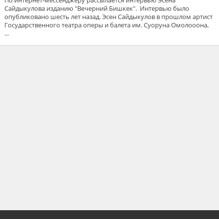
По интернет-мессенджеру рассылается интервью Эсена
Сайдыкулова изданию "Вечерний Бишкек". Интервью было
опубликовано шесть лет назад. Эсен Сайдыкулов в прошлом артист
Государственного театра оперы и балета им. Суоруна Омолооона,
...