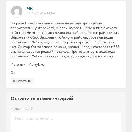
Чк
14.05.2020 в 18:09
На реке Вилюй активная фаза ледохода проходит по
территории Сунтарского, Нюрбинского и Верхневилюйского
районов.Нижняя кромка ледохода наблюдается в районе н.п.
Верхневилюйск Верхневилюйского района, уровень воды
составляет 767 см, лед стоит. Верхняя кромка – в 50 км ниже
н.п. Сунтар Сунтарского района, уровень воды составляет 566
см, наблюдается редкий ледоход. Протяженность ледохода
составляет 254 км. За сутки ледоход продвинулся на 70 км.
Источник: Aartyk.ru
Оо
Ответить
Оставить комментарий
Комментарий