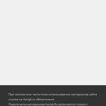
При полном или частичном использовании материалов сайта
ссылка на Aartyk.ru oбязательна.
Перепечатка материалов Aartyk.Ru допускается только с