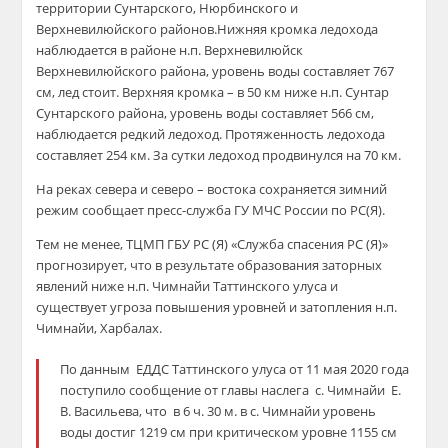
территории Сунтарского, Нюрбинского и
Верхневилюйского районов.Нижняя кромка ледохода
наблюдается в районе н.п. Верхневилюйск
Верхневилюйского района, уровень воды составляет 767
см, лед стоит. Верхняя кромка – в 50 км ниже н.п. Сунтар
Сунтарского района, уровень воды составляет 566 см,
наблюдается редкий ледоход. Протяженность ледохода
составляет 254 км. За сутки ледоход продвинулся на 70 км.
На реках севера и северо – востока сохраняется зимний
режим сообщает пресс-служба ГУ МЧС России по РС(Я).
Тем не менее, ТЦМП ГБУ РС (Я) «Служба спасения РС (Я)»
прогнозирует, что в результате образования заторных
явлений ниже н.п. Чимнайи Таттинского улуса и
существует угроза повышения уровней и затопления н.п.
Чимнайи, Харбалах.
По данным
ЕДДС Таттинского улуса от 11 мая 2020 года
поступило сообщение от главы наслега
с. Чимнайи
Е.
В. Васильева, что
в 6 ч. 30 м. в с. Чимнайи уровень
воды достиг 1219 см при критическом уровне 1155 см