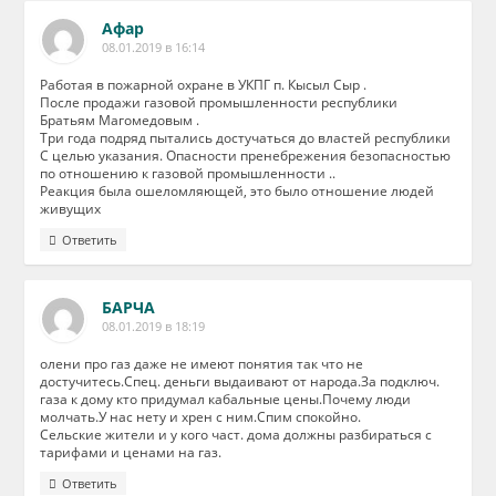
Афар
08.01.2019 в 16:14
Работая в пожарной охране в УКПГ п. Кысыл Сыр .
После продажи газовой промышленности республики
Братьям Магомедовым .
Три года подряд пытались достучаться до властей республики
С целью указания. Опасности пренебрежения безопасностью
по отношению к газовой промышленности ..
Реакция была ошеломляющей, это было отношение людей
живущих
Ответить
БАРЧА
08.01.2019 в 18:19
олени про газ даже не имеют понятия так что не
достучитесь.Спец. деньги выдаивают от народа.За подключ.
газа к дому кто придумал кабальные цены.Почему люди
молчать.У нас нету и хрен с ним.Спим спокойно.
Сельские жители и у кого част. дома должны разбираться с
тарифами и ценами на газ.
Ответить