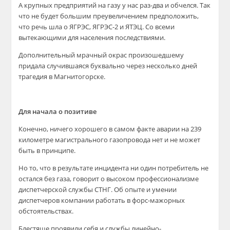
А крупных предприятий на газу у нас раз-два и обчелся. Так
что не будет большим преувеличением предположить,
что речь шла о ЯГРЭС, ЯГРЭС-2 и ЯТЭЦ. Со всеми
вытекающими для населения последствиями.
Дополнительный мрачный окрас произошедшему
придала случившаяся буквально через несколько дней
трагедия в Магнитогорске.
Для начала о позитиве
Конечно, ничего хорошего в самом факте аварии на 239
километре магистрального газопровода нет и не может
быть в принципе.
Но то, что в результате инцидента ни один потребитель не
остался без газа, говорит о высоком профессионализме
диспетчерской службы СТНГ. Об опыте и умении
диспетчеров компании работать в форс-мажорных
обстоятельствах.
Блестяще проявили себя и службы линейно-