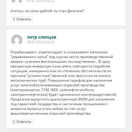
07.01.2019 в 20:23
Агитыч, за скоко рублей ты стал Дагычем?
Ответить
петр слепцов
08.01.2019 в 02:23
Отрабатывают, отрепетируют и отлаживают механизм
“управляемого хаоса” под соусом чисто производственной
аварии со всеми вытекающими последствиями… В одну
прекрасную январскую ночь опять повторится подобная
ситуация, намеренно или по стечению обстоятельств по
причине “усталостных” явлений или просто из-за износа
металлических труб. Повышение тарифов для населения
услуг жизнеобеспечивающих отраслей производства
(электроэнергии, ГСМ, ЖКХ, саханефтегазсбыта,
сахатранснефтегаза) будет однозначно контрпродуктивной.
Предлагаю выпустить краткосрочный ЗАЕМ для населения
под гарантией государства и частичным погашением с
момента выпуска этого займа за счет услуг
вышеперечисленных отраслей производства.
Ответить