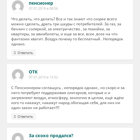
пенсионер
07.01.2019 в 08:56
Что делать, что делать? Все и так знают что скорее всего
можно сделать, драть три шкуры с потребителей. За газ, за
бензин с соляркой, за электричество , за помойки, за
квартиры, за авиабилеты, и еще за все, всее ,всее на что
фантазии хватит. Воздух почему то бесплатный . Непорядок
однако.
Ответить
ОТК
07.01.2019 в 13:32
С Пенсионером соглашусь , непорядок однако , но скоро и за
него потребуют поддерживая олигархов, которые и и
загрязняют воздух, атмосферу, экологию в целом, ещё ждём
кого то накажут, накажут народ обогащая себя, для них ни
один закон не работает!!!!
Ответить
За скоко продался?