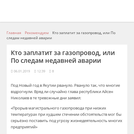
Главная
Рекомендуем
Кто заплатит за газопровод, или По
следам недавней аварии
Кто заплатит за газопровод, или
По следам недавней аварии
06.01.2019
12:39
8
Под Новый год в Якутии рвануло. Рвануло так, что многие
вздрогнули. Вряд ли случайно глава республики Айсен
Николаев в те тревожные дни заявил:
«Прорыв магистрального газопровода при низких
температурах при худшем стечении обстоятельств мог бы
серьёзно поставить под угрозу жизнедеятельность многих
предприятий»