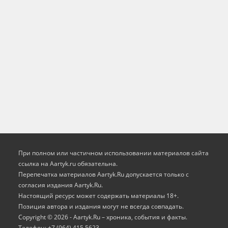
При полном или частичном использовании материалов сайта
ссылка на Aartyk.ru oбязательна.
Перепечатка материалов Aartyk.Ru допускается только с
согласия издания Aartyk.Ru.
Настоящий ресурс может содержать материалы 18+.
Позиция автора и издания могут не всегда совпадать.
Copyright © 2026 - Aartyk.Ru – хроника, события и факты.
Телефон: +7 (964) 415 5623