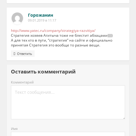
Горожанин
09.01.2019 в 11:17
http://www.yatec.ru/company/strategiya-razvitiya/
Стратегия хозяев Агитыча тоже не блестит абзацами))))
А для тех кто в пути, “стратегия” на сайте и официально
принятая Стратегия это вообще то разные вещи.
Ответить
Оставить комментарий
Комментарий
Имя