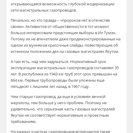
открывающаяся возможность глубокой модернизации
сети магистральных газопроводов.
Печально, но это правда – «пророков нет в отечестве
своем». Активистов от общественности в тот момент
больше интересовали предстоящие выборы в Ил Тумэн.
Потому их не впечатлили даже продемонстрированные на
одном из мунняхов красочные слайды, повествующие об
истинном положении дел на газовых магистралях Якутии.
А там есть, над чем задуматься. Нормативный срок
эксплуатации магистральных газопроводов составляет 35
лет. В республике из 1943 км труб этот срок превышен на
664 км. Первые трубопроводы были уложены еще
пятьдесят с лишним лет назад, в 1967 году.
Чем старше газопровод, да еще в условиях вечной
мерзлоты, тем больше у него проблем. Поэтому не
удивительно, что серьезная часть газовых магистралей
Якутии не соответствует нормативным и проектным
требованиям.
На разных участках газопроводов встречаются такие