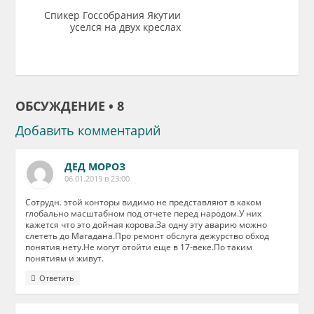
Спикер Госсобрания Якутии
уселся на двух креслах
ОБСУЖДЕНИЕ • 8
Добавить комментарий
ДЕД МОРОЗ
06.01.2019 в 23:00
Сотрудн. этой конторы видимо не представляют в каком
глобально масштабном под отчете перед народом.У них
кажется что это дойная корова.За одну эту аварию можно
слететь до Магадана.Про ремонт обслуга дежурство обход
понятия нету.Не могут отойти еще в 17-веке.По таким
понятиям и живут.
Ответить