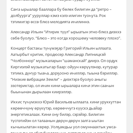
Саҥа ырыалар бааллара бу бөлөх билигин да “ретро
–
долбуурга” ууруллар кэмэ кэлэ илигин туоһута. Рок
тэтимигэр өссө блюз мелодията иһилиннэ.
Александр Ильин “Итирик түүл” ырыатын этно-блюз диэххэ
сөбө буолуо. “Блюз – это когда хорошему человеку плохо”.
Концерт бастакы түһүмэҕэр Григорий Ильин ыллаата.
Аатырбыт критик, продюсер Александр Липницкэй
“Чолбоннор” музыкаларын “шаманскай” диирэ. Ол ордук
Киргиэлэй музыкатыгар баар: ойуун көрүүлэнэр, кутурар
тэтимэ, дүҥүр тыаһа, дорҕооно иһиллэр, тыына бэриллэр.
“Низкие вибрации Земли” – диэхтэрэ буолуо аныгы
эзотериктар, ол иһин кини ырыалара киһи этин сааһын
быыһынан дырылаан киирэллэр.
Иккис түһүмэххэ Юрий Васильев ыллаата. кини уруккуттан
көрөөччүнү өрүкүтэр, көрөөччугэ күүскэ дьайар
энергетикалаах. Кини ону билэр, сэрэйэр. Билигин
түспэтийэн ол талаанын дөрүн-дөрүн залга ыытан
кычыкылатан көрөр. Уолҕамдьы уол омуннаахтык умса-