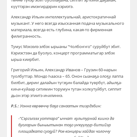
төннө
түһэр эбит буоллаҕына, сиппит эр киһи даҕайан,
күүттэрэн имэҥирдэрин кэриэтэ.
Александр Ильин интеллектуальнай, аристократичнай
музыкант. У него всегда изысканная подача музыкального
материала, всегда есть глубина, какая-то фирменная
филигранность.
Тумус Мэхээлэ элбэх ырыаны “Чолбоҥҥо” суруйбут эбит.
Кэриэстээн да буолуо, концерт программатыгар элбэх
ырыа киирбит.
Григорий Ильин, Александр Иванов – Грузин 60-нарын
туолбуттар. Мондо Һааска – 65. Онон сыанаҕа олоҕу лаппа
билбит, дириҥ далайын түгэҕин балайда түөрбүт, айылҕа-
киһи-куйаар ситимин торумун тутан холкутуйбут, сиппит
дьон этэр этиитэ иһилиннэ.
Р.S.:
Уонна көрөөччү баҕа санаатын тиэрдэбин:
-“Сэргэлээх уоттара” ыччат
культурнай киинэ да
буоларын быһыытынан тоҕо үҥкүүлүүр-битийэр
площадката суоҕуй? Рок-концеры хайдах чолоччу