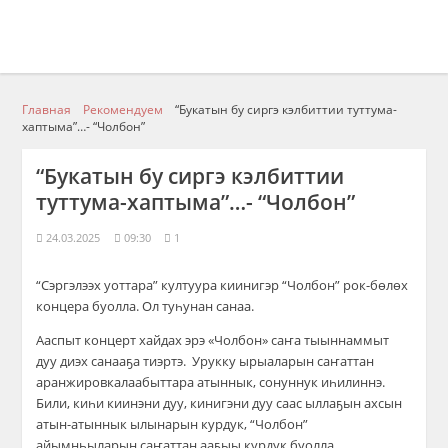
Главная
Рекомендуем
“Букатын бу сиргэ кэлбиттии туттума-
хаптыма”…- “Чолбон”
“Букатын бу сиргэ кэлбиттии
туттума-хаптыма”…- “Чолбон”
24.03.2025
09:30
1
“Сэргэлээх уоттара” култуура киинигэр “Чолбон” рок-бөлөх
концера буолла. Ол туһунан санаа.
Ааспыт концерт хайдах эрэ «Чолбон» саҥа тыыннаммыт
дуу диэх санааҕа тиэртэ.
Урукку ырыаларын саҥаттан
аранжировкалаабыттара атыннык, сонуннук иһилиннэ.
Били, киһи киинэни дуу, кинигэни дуу саас ыллаҕын ахсын
атын-атыннык ылынарын курдук, “Чолбон”
айымньыларын саҥаттан ааҕыы курдук буолла.