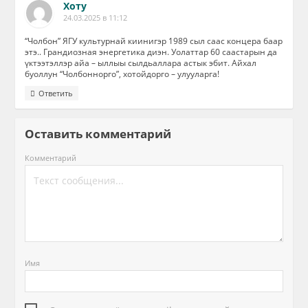
Хоту
24.03.2025 в 11:12
“Чолбон” ЯГУ культурнай киинигэр 1989 сыл саас концера баар
этэ.. Грандиозная энергетика диэн. Уолаттар 60 саастарын да
үктээтэллэр айа – ыллыы сылдьаллара астык эбит. Айхал
буоллун “Чолбоннорго”, хотойдорго – улууларга!
Ответить
Оставить комментарий
Комментарий
Имя