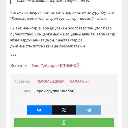
олоппоско олорон көрүөххэ сөбүй?! – диэн.
Китджа концерын кэнниттэн биир киһи эмиэ суруйбут этэ:
“
Китджа ырыатын олорон эрэ истэр – аньыы!
” – диэн.
Сыана иннигэр аһара да улахан буолбатар танцпол баар
буолуохтаах. Концерка дьон эмоцияны ыла, таһаара кэлэр
эбээт. Ордук ыччат дьон. Саастаахтар да
дьигиһистэхпитинэ ким да баалаабат ини.
***
Источник –
Блог Туйаары НУТЧИНОЙ
Рубрики:
РЕКОМЕНДУЕМ
САХАЛЫЫ
Теги:
рок-группа Чолбон