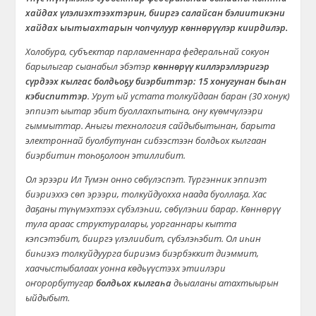
хайдах үлэлиэхтээхтэрин, бииргэ салайсан бэлиитикэни
хайдах ыытыахтарын чопчулуур көннөрүүлэр киирдилэр.
Холобура, субъектар парламеннара федеральнай сокуон
барылыгар сыанабыл эбэтэр
көннөрүү киллэрэллэригэр
сүрдээх кылгас болдьоҕу биэрбиттэр: 15 хонугунан быһан
кэбиспиттэр
. Урут ый устата толкуйдаан баран (30 хонук)
эппиэт ыытар эбит буоллахпытына, ону күөмчүлээри
гыммыттар. Аныгы технология сайдыбытынан, барыта
электроннай буолбутунан сибээстээн болдьох кылгаан
биэрбитин тоһоҕолоон этиллибит.
Ол эрээри Ил Түмэн онно сөбүлэспэт. Түргэнник эппиэт
биэриэххэ сөп эрээри, толкуйдуохха наада буоллаҕа. Хас
даҕаны түһүмэхтээх сүбэлэһии, сөбүлэһии барар. Көннөрүү
тула араас структуралары, уорганнары кытта
кэпсэтэбит, бииргэ үлэлиибит, сүбэлэһэбит. Ол иһин
биһиэхэ толкуйдуурга бириэмэ биэрбэккит диэммит,
хаачыстыбалаах уонна көдьүүстээх этиилэри
оҥорорбутугар
болдьох кылгаһа
дьыаланы атахтыырын
ыйдыбыт.