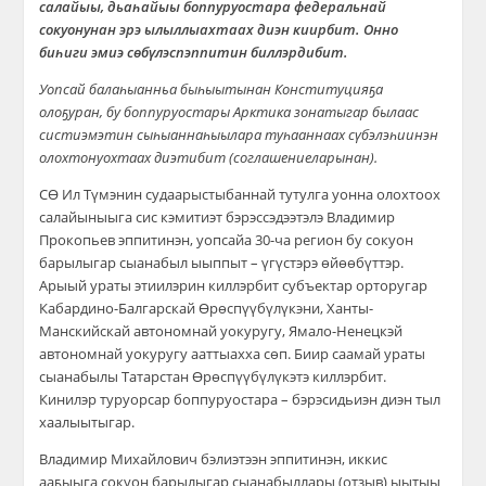
салайыы, дьаһайыы боппуруостара федеральнай
сокуонунан эрэ ылыллыахтаах диэн киирбит. Онно
биһиги эмиэ сөбүлэспэппитин биллэрдибит.
Уопсай балаһыанньа быһыытынан Конституцияҕа
олоҕуран, бу боппуруостары Арктика зонатыгар былаас
систиэмэтин сыһыаннаһыылара туһааннаах сүбэлэһиинэн
олохтонуохтаах диэтибит (соглашениеларынан).
СӨ Ил Түмэнин судаарыстыбаннай тутулга уонна олохтоох
салайыныыга сис кэмитиэт бэрэссэдээтэлэ Владимир
Прокопьев эппитинэн, уопсайа 30-ча регион бу сокуон
барылыгар сыанабыл ыыппыт – үгүстэрэ өйөөбүттэр.
Арыый ураты этиилэрин киллэрбит субъектар орторугар
Кабардино-Балгарскай Өрөспүүбүлүкэни, Ханты-
Манскийскай автономнай уокуругу, Ямало-Ненецкэй
автономнай уокуругу ааттыахха сөп. Биир саамай ураты
сыанабылы Татарстан Өрөспүүбүлүкэтэ киллэрбит.
Кинилэр туруорсар боппуруостара – бэрэсидьиэн диэн тыл
хаалыытыгар.
Владимир Михайлович бэлиэтээн эппитинэн, иккис
ааҕыыга сокуон барылыгар сыанабыллары (отзыв) ыытыы