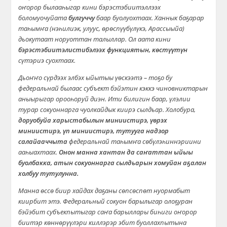
оҥорор былааһыгар кини бэрэстэбиитэллээх
боломуочуйата
булгуччу
баар буолуохтаах. Ханнык баҕарар
таһымҥа (нэһилиэк, улуус, өрөспүүбүлүкэ, Арассыыйа)
дьокутаат норуоттан талыллар. Ол аата кини
бэрэстэбиитэлистибэлээх функциятын, көстүүтүн
сүтэриэ суохтаах.
Дьоҥҥо сүрдээх элбэх ыйытыы үөскээтэ – тоҕо бу
федеральнай былаас субъект бэйэтин кэккэ чиновниктарын
аныырыгар орооһоруй диэн. Ити билигин баар, үлэлии
турар сокуоннарга чуолкайдык киирэ сылдьар. Холобура,
доруобуйа харыстабылын миниистирэ, үөрэх
миниистирэ, үп миниистирэ, тутууга надзор
салайааччыта
федеральнай таһымҥа сөбүлэһиннэриини
ааһыахтаах.
Онон манна хантан да саҥаттан ыйыы
буолбакка, атын сокуоннарга сылдьарын хомуйан аҕалан
холбуу тутулунна.
Манна өссө биир хайдах даҕаны сөпсөспөт нуормабыт
киирбит этэ. Федеральный сокуон барылыгар олоҕуран
бэйэбит субъекпытыгар саҥа барыллары биһиги оҥорор
биитэр көннөрүүлэри киллэрэр эбит буоллахпытына