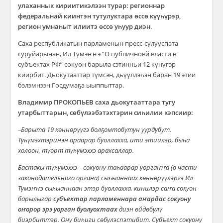
улаханнык кириитикэлээн турар: регионнар
федеральнай киинтэн тутулуктара өссө күүһүрэр,
регион умнаһыт илиитэ өссө уһуур диэн.
Саха республикатын парламенын пресс-сулууспата
суруйарынан, Ил Түмэҥҥэ “О публичновй власти в
субъектах РФ” сокуон барыла сэтинньи 12 күнүгэр
киирбит. Дьокутааттар түмсэн, дьүүллэһэн баран 19 этии
бэлэмнээн Госдумаҕа ыыппыттар.
Владимир ПРОКОПЬЕВ саха дьокутааттара тугу
утарбыттарын, сөбүлээбэтэхтэрин сиһилии кэпсиир:
–
Барыта 19 көннөрүүгэ болҕомтобутун уурдубут.
Түһүмэхтэринэн араарар буоллахха, ити этиилэр, быһа
холоон, түөрт түһүмэххэ арахсаллар.
Бастакы түһүмэххэ – сокуону таһаарар уоргаҥҥа (в части
законодательного органа) сыһыаннаах көннөрүүлэргэ Ил
Түмэҥҥэ сыһыаннаан этэр буоллахха, кинилэр саҥа сокуон
барылыгар
субъектар парламеннара аҥардас сокуону
оҥорор эрэ уорган буолуохтаах
диэн өйдөбүлү
биэрбиттэр. Ону биһиги сөбүлэспэтибит. Субъект сокуону