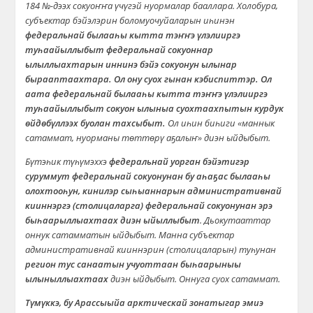
184 №-дээх сокуоҥҥа үчүгэй нуормалар бааллара. Холобура,
субъектар бэйэлэрин боломуочуйаларын иһинэн
федеральнай былааһы кытта тэҥҥэ үлэлииргэ
туһаайыллыбыт федеральнай сокуоннар
ылыллыахтарын иннинэ бэйэ сокуонун ылынар
бырааптаахтара. Ол ону суох гынан кэбиспиттэр. Ол
аата федеральнай былааһы кытта тэҥҥэ үлэлииргэ
туһаайыллыбыт сокуон ылыныа суохтаахпытын курдук
өйдөбүллээх буолан тахсыбыт.
Ол иһин биһиги «маннык
сатаммат, нуорманы төттөрү аҕалыҥ» диэн ыйдыбыт.
Бүтэһик түһүмэххэ
федеральнай уорган бэйэтигэр
суруммут федеральнай сокуонунан бу аһаҕас былааһы
олохтооһун, кинилэр сыһыаннарын административнай
кииннэргэ (столицаларга) федеральнай сокуонунан эрэ
быһаарыллыахтаах диэн ыйыллыбыт
. Дьокутааттар
оннук сатамматын ыйдыбыт. Манна субъектар
административнай кииннэрин (столицаларын) туһунан
регион тус санаатын учуоттаан быһаарыныы
ылыныллыахтаах
диэн ыйдыбыт. Оннуга суох сатаммат.
Түмүккэ, бу Арассыыйа арктическай зонатыгар эмиэ