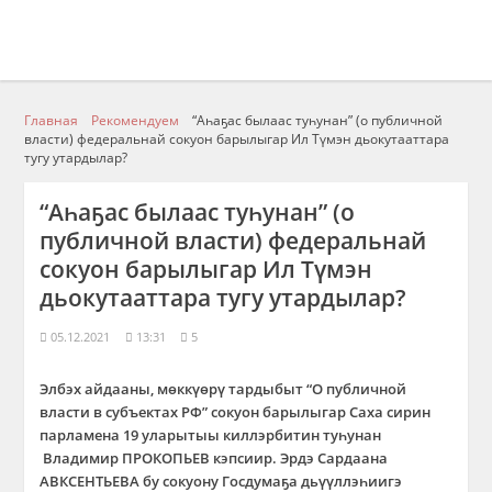
Главная
Рекомендуем
“Аһаҕас былаас туһунан” (о публичной
власти) федеральнай сокуон барылыгар Ил Түмэн дьокутааттара
тугу утардылар?
“Аһаҕас былаас туһунан” (о
публичной власти) федеральнай
сокуон барылыгар Ил Түмэн
дьокутааттара тугу утардылар?
05.12.2021
13:31
5
Элбэх айдааны, мөккүөрү тардыбыт “О публичной
власти в субъектах РФ” сокуон барылыгар Саха сирин
парламена 19 уларытыы киллэрбитин туһунан
Владимир ПРОКОПЬЕВ кэпсиир. Эрдэ Сардаана
АВКСЕНТЬЕВА бу сокуону Госдумаҕа дьүүллэһиигэ