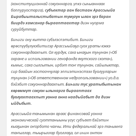
(конституционнай сокуоннарга, үпкэ сыһыаннаах
боппуруостарга),
субъектар аан бастаан Арассыыйа
Бырабыыталыстыбатын түмүгүн ылан эрэ баран
биирдэ хамсанар бырааптаахтар
диэн нуорма
суруйбуттар.
Биһиги ону кытта сүбэлэспэтибит. Биһиги
өрөспүүбүлүкэбитигэр Арассыыйаҕа суох ураты кэккэ
сокуоннардаахпыт. Ол курдук, саха ынаҕын туһунан («Об
охране и использовании генофонда якутского скота»),
кымыс, саха сылгытын, ирбэт тоҥ туһунан, сайылыктар,
сир баайын хостооччулар эппиэтинэстээх буолууларын
туһунан («Об ответственном недропользовании») уо.д.а.
бэйэбит сокуоннардаахпыт.
Биһиги тус уратыбытынан
көрөммүт сокуон ылынарга бырааптаах
буолуохтаахпыт уонна онно наадыйабыт да диэн
ыйдыбыт.
Арассыыйа таһымынан араас финансовай уонна
экономическай суоттаныыны үгүс субъект бэйэтин
кыаҕынан оҥорбото чахчы. Ити федеральнай эрэ таһымҥа
таҥыллар, тыырыллар буоллаҕа, ол иһин онтон