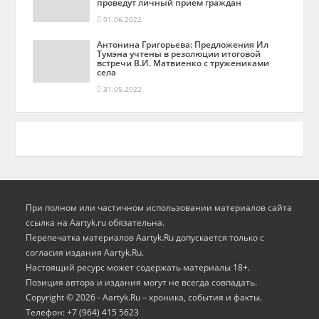
проведут личный прием граждан
01.06.2022
Антонина Григорьева: Предложения Ил
Тумэна учтены в резолюции итоговой
встречи В.И. Матвиенко с тружениками
села
31.05.2022
При полном или частичном использовании материалов сайта
ссылка на Aartyk.ru oбязательна.
Перепечатка материалов Aartyk.Ru допускается только с
согласия издания Aartyk.Ru.
Настоящий ресурс может содержать материалы 18+.
Позиция автора и издания могут не всегда совпадать.
Copyright © 2026 - Aartyk.Ru – хроника, события и факты.
Телефон: +7 (964) 415 5623