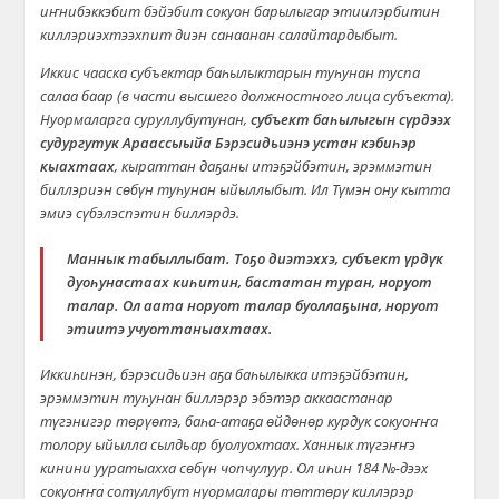
иҥнибэккэбит бэйэбит сокуон барылыгар этиилэрбитин
киллэриэхтээхпит диэн санаанан салайтардыбыт.
Иккис чааска субъектар баһылыктарын туһунан туспа
салаа баар (в части высшего должностного лица субъекта).
Нуормаларга суруллубутунан,
субъект баһылыгын сүрдээх
судургутук Араассыыйа Бэрэсидьиэнэ устан кэбиһэр
кыахтаах
, кыраттан даҕаны итэҕэйбэтин, эрэммэтин
биллэриэн сөбүн туһунан ыйыллыбыт. Ил Түмэн ону кытта
эмиэ сүбэлэспэтин биллэрдэ.
Маннык табыллыбат. Тоҕо диэтэххэ, субъект үрдүк
дуоһунастаах киһитин, бастатан туран, норуот
талар. Ол аата норуот талар буоллаҕына, норуот
этиитэ учуоттаныахтаах.
Иккиһинэн, бэрэсидьиэн аҕа баһылыкка итэҕэйбэтин,
эрэммэтин туһунан биллэрэр эбэтэр аккаастанар
түгэнигэр төрүөтэ, баһа-атаҕа өйдөнөр курдук сокуоҥҥа
толору ыйылла сылдьар буолуохтаах. Ханнык түгэҥҥэ
кинини ууратыахха сөбүн чопчулуур. Ол иһин 184 №-дээх
сокуоҥҥа сотуллубут нуормалары төттөрү киллэрэр