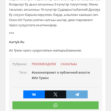
болдьоҕо бу дьыл ахсынньы 9 күнүгэр түмүктэнэр. Маны
таһынан, ахсынньы 16 күнүгэр Судаарыстыбаннай Думаҕа
бу сокуон барыла көрүллэн, баҕар, ылыллан хаалыан сөп.
Онон Ил Түмэн үлэтин салгыы ыытар, диэн парламент
пресс-сулууспата иһитиннэрэр.
***
Aartyk.Ru
Ил Түмэн пресс-сулууспатын матырыйаалынан.
Рубрики:
РЕКОМЕНДУЕМ
САХАЛЫЫ
Теги:
законопроект о публичной власти
Ил Тумэн