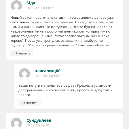
Мда
06.12.2021 в 14:58
Новый закон просто констатация и оформление де-юре уже
сложившейся де – факто положения. То что, Татарстан, а за
ними и наши наивные ил тумэнцы, что то бурчат и делают
недовольные мины просто мычаник коров, которые имеют
какие то доморощенные, бутафорские законы. Как о “саха –
корове”. Поезд уже тронулся, оставших на тамбуре не
подберут. “Россия сосредотачивается..” слышали об этом?
Ответить
влагалищ00
06.12.2021 в 15:30
Ваши потуги наивны. Все решает Кремль и установки
дает регионам. А кто не согласен, просто не допустят к
власти.
Ответить
Сундуклеев
08.12.2021 в 20:18