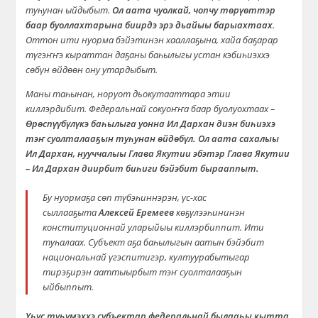
туһунан ыйдыбыт.
Ол аата чуолкай, чопчу төрүөттэр
баар буоллахтарына биирдэ эрэ дьайыы барыахтаах
.
Оттон ити нуорма бэйэтинэн хааллаҕына, хайа баҕарар
түгэҥҥэ кыраттан даҕаны баһылыгы устан кэбиһиэххэ
сөбүн өйдөөн ону утардыбыт.
Маны таһынан, норуот дьокутааттара этии
киллэрдибит. Федеральнай сокуоҥҥа баар буолуохтаах –
Өрөспүүбүлүкэ баһылыга уонна Ил Дархан диэн биһиэхэ
тэҥ суолталааҕын туһунан өйдөбүл. Ол аата сахалыы
Ил Дархан, нууччалыы Глава Якутии эбэтэр Глава Якутии
– Ил Дархан диирбит биһиги бэйэбит бырааппыт.
Бу нуормаҕа сөп түбэһиннэрэн, үс-хас
сыллааҕыта
Алексей Еремеев
көҕүлээһининэн
конституционнай уларыйыы киллэрбиппит. Ити
туһалаах. Субъект аҕа баһылыгын аатын бэйэбит
национальнай үгэспитигэр, култуурабытыгар
тирэҕирэн ааттыырбыт тэҥ суолталааҕын
ыйбыппыт.
Үһүс түһүмэххэ субъектар федеральнай былааһы кытта