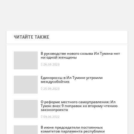
ЧИТАЙТЕ ТАКЖЕ
В руководстве нового созыва Ил Тумэна нет
ни одной женщины
26.09.2023
Единороссы в Ил Тумэне устроили
междусобойчик
25.09.2023
О реформе местного самоуправления: Ил
Тумэн внес 9 поправок ко второму чтению
законопроекта
09.06.2022
В июне председатели постоянных
комитетов парламента республики