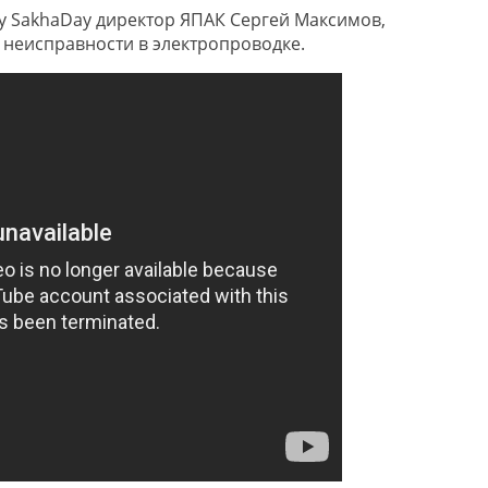
у SakhaDay директор ЯПАК Сергей Максимов,
неисправности в электропроводке.