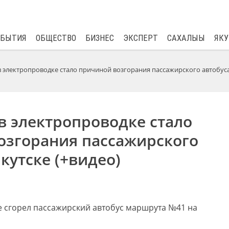
$
80.93
0.2
ОБЫТИЯ
ОБЩЕСТВО
БИЗНЕС
ЭКСПЕРТ
САХАЛЫЫ
ЯКУ
 электропроводке стало причиной возгорания пассажирского автобус
в электропроводке стало
озгорания пассажирского
Якутске (+видео)
ке сгорел пассажирский автобус маршрута №41 на