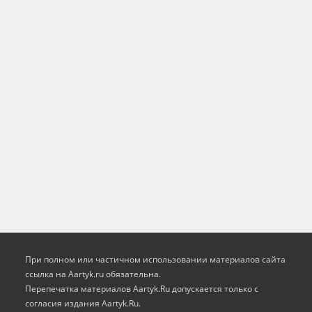
При полном или частичном использовании материалов сайта
ссылка на Aartyk.ru oбязательна.
Перепечатка материалов Aartyk.Ru допускается только с
согласия издания Aartyk.Ru.