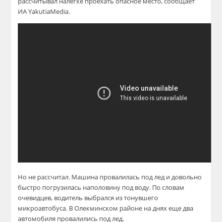
рассчитывал налегке проехать опасное место, сообщает
ИА YakutiaMedia.
Но не рассчитал. Машина провалилась под лед и довольно
быстро погрузилась наполовину под воду. По словам
очевидцев, водитель выбрался из тонувшего
микроавтобуса. В Олекминском районе на днях еще два
автомобиля провалились под лед.