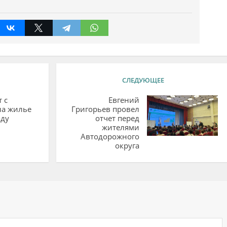
СЛЕДУЮЩЕЕ
 с
Евгений
на жилье
Григорьев провел
оду
отчет перед
жителями
Автодорожного
округа
ий