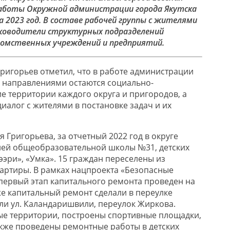
работы Окружной администрации города Якутска
на 2023 год. В составе рабочей группы с жителями
ководители структурных подразделений
домственных учреждений и предприятий.
Григорьев отметил, что в работе администрации
 направлениями остаются социально-
е территории каждого округа и пригородов, а
иалог с жителями в постановке задач и их
Григорьева, за отчетный 2022 год в округе
ней общеобразовательной школы №31, детских
ээри», «Умка». 15 граждан переселены из
вартиры. В рамках нацпроекта «Безопасные
первый этап капитального ремонта проведен на
же капитальный ремонт сделали в переулке
ли ул. Каландаришвили, переулок Жиркова.
ые территории, построены спортивные площадки,
кже проведены ремонтные работы в детских