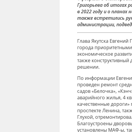
Григорьева об итогах 
в 2022 году и о планах 
также встретились ру
администрации, подве
Глава Якутска Евгений 
города приоритетными
экономическое развити
также конструктивный д
решении.
По информации Евгения 
проведен ремонт сред
садов «Белочка», «Кэнч
аварийного жилья, 4 к
качественные дороги» 
проспекте Ленина, так
Глухой, отремонтирова
Благоустроены дворов
установлены МАФ-ы, та