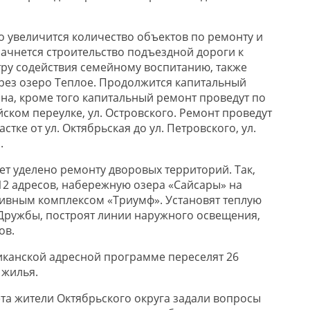
о увеличится количество объектов по ремонту и
начнется строительство подъездной дороги к
ру содействия семейному воспитанию, также
ерез озеро Теплое. Продолжится капитальный
на, кроме того капитальный ремонт проведут по
йском переулке, ул. Островского. Ремонт проведут
астке от ул. Октябрьская до ул. Петровского, ул.
.
т уделено ремонту дворовых территорий. Так,
2 адресов, набережную озера «Сайсары» на
тивным комплексом «Триумф». Установят теплую
Дружбы, построят линии наружного освещения,
ов.
ликанской адресной программе переселят 26
 жилья.
та жители Октябрьского округа задали вопросы