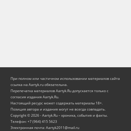
При полном или частичном использовании материалов сайта
ссылка на Aartyk.ru oбязательна.
Перепечатка материалов Aartyk.Ru допускается только с
согласия издания Aartyk.Ru.
Настоящий ресурс может содержать материалы 18+.
Позиция автора и издания могут не всегда совпадать.
Copyright © 2026 - Aartyk.Ru – хроника, события и факты.
Телефон: +7 (964) 415 5623
Электронная почта: Aartyk2011@mail.ru