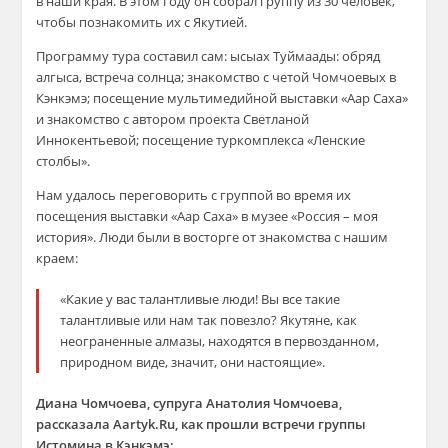
в наши края. В этом году он собрал группу из 30 человек,
чтобы познакомить их с Якутией.
Программу тура составил сам: ысыах Туймаады: обряд
алгыса, встреча солнца; знакомство с четой Чомчоевых в
Кэнкэмэ; посещение мультимедийной выставки «Аар Саха»
и знакомство с автором проекта Светланой
Иннокентьевой; посещение туркомплекса «Ленские
столбы».
Нам удалось переговорить с группой во время их
посещения выставки «Аар Саха» в музее «Россия – моя
история». Люди были в восторге от знакомства с нашим
краем:
«Какие у вас талантливые люди! Вы все такие
талантливые или нам так повезло? Якутяне, как
неограненные алмазы, находятся в первозданном,
природном виде, значит, они настоящие».
Диана Чомчоева, супруга Анатолия Чомчоева,
рассказала Aartyk.Ru, как прошли встречи группы
Истомина в Кэнкэмэ: