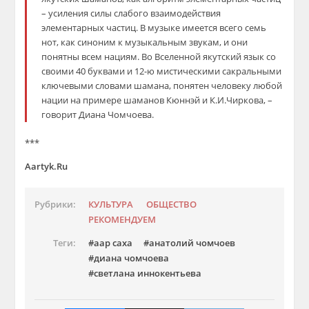
– усиления силы слабого взаимодействия
элементарных частиц. В музыке имеется всего семь
нот, как синоним к музыкальным звукам, и они
понятны всем нациям. Во Вселенной якутский язык со
своими 40 буквами и 12-ю мистическими сакральными
ключевыми словами шамана, понятен человеку любой
нации на примере шаманов Кюннэй и К.И.Чиркова, –
говорит Диана Чомчоева.
***
Aartyk.Ru
Рубрики:
КУЛЬТУРА
ОБЩЕСТВО
РЕКОМЕНДУЕМ
Теги:
аар саха
анатолий чомчоев
диана чомчоева
светлана иннокентьева