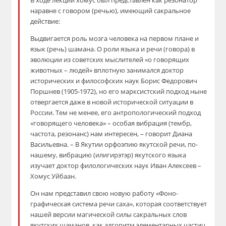
В ходе лекции хомус был представлен как резонатор
наравне с говором (речью), имеющий сакральное
действие:
Выдвигается роль мозга человека на первом плане и
язык (речь) шамана. О роли языка и речи (говора) в
эволюции из советских мыслителей «о говорящих
животных – людей» вплотную занимался доктор
исторических и философских наук Борис Федорович
Поршнев (1905-1972), но его марксистский подход ныне
отвергается даже в новой исторической ситуации в
России. Тем не менее, его антропологический подход
«говорящего человека» – особая вибрация (тембр,
частота, резонанс) нам интересен, – говорит Диана
Васильевна. – В Якутии орфоэпию якутской речи, по-
нашему, вибрацию (илигирэтэр) якутского языка
изучает доктор филологических наук Иван Алексеев –
Хомус Уйбаан.
Он нам представил свою новую работу «Фоно-
графическая система речи саха», которая соответствует
нашей версии магической силы сакральных слов
якутских шаманов, как алгоритм элементарных частиц