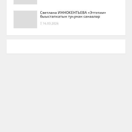
Светлана ИННОКЕНТЬЕВА «Эттэтии»
быыстапкатын туһунан санаалар
16.03.2026