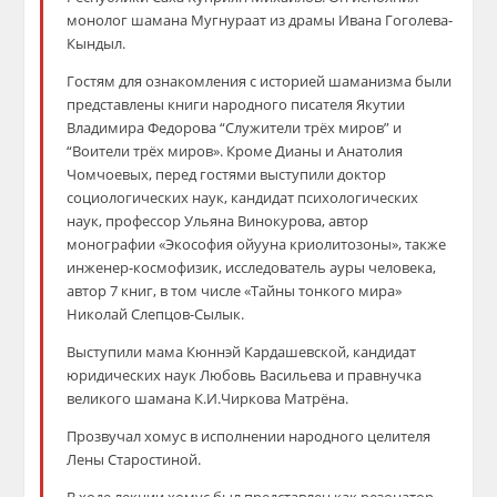
монолог шамана Мугнураат из драмы Ивана Гоголева-
Кындыл.
Гостям для ознакомления с историей шаманизма были
представлены книги народного писателя Якутии
Владимира Федорова “Служители трёх миров” и
“Воители трёх миров». Кроме Дианы и Анатолия
Чомчоевых, перед гостями выступили доктор
социологических наук, кандидат психологических
наук, профессор Ульяна Винокурова, автор
монографии «Экософия ойууна криолитозоны», также
инженер-космофизик, исследователь ауры человека,
автор 7 книг, в том числе «Тайны тонкого мира»
Николай Слепцов-Сылык.
Выступили мама Кюннэй Кардашевской, кандидат
юридических наук Любовь Васильева и правнучка
великого шамана К.И.Чиркова Матрёна.
Прозвучал хомус в исполнении народного целителя
Лены Старостиной.