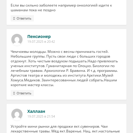
Если вы сильно заболеете например онкологией идите к
шаманам пока не поздно
Ответить
Пенсионер
19.07.2025 в 20:42
Чемчоевы молодцы. Можно с весны принимать гостей.
Небольшие группы. Пусть свои люди с больших городов
отдохнут. Хоть чистым воздухом подышать.Надо привлекать
ученых институтов. Гуманитарная по Олоцхо. Биологии по
лечебным травам. Архиологии Р. Бравина. И т.д. программы.
Артистов театра и молодежь из института Арктики.Музей
Хомуса.Медиков. Заинтересованных людей собрать.Нашим
короткие мастер классы.
Ответить
Халлаан
19.07.2025 в 21:54
Устройте мини рынки для продажи якт.сувениров. Чаи
лекарственные травы. Мёд якт.Варенье. Нац. якт.настольные