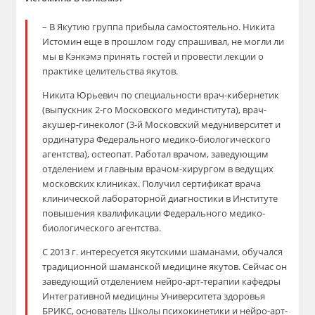
– В Якутию группа прибыла самостоятельно. Никита
Истомин еще в прошлом году спрашивал, не могли ли
мы в Кэнкэмэ принять гостей и провести лекции о
практике целительства якутов.
Никита Юрьевич по специальности врач-кибернетик
(выпускник 2-го Московского мединститута), врач-
акушер-гинеколог (3-й Московский медуниверситет и
ординатура Федерального медико-биологического
агентства), остеопат. Работал врачом, заведующим
отделением и главным врачом-хирургом в ведущих
московских клиниках. Получил сертификат врача
клинической лабораторной диагностики в Институте
повышения квалификации Федерального медико-
биологического агентства.
С 2013 г. интересуется якутскими шаманами, обучался
традиционной шаманской медицине якутов. Сейчас он
заведующий отделением нейро-арт-терапии кафедры
Интегративной медицины Университета здоровья
БРИКС, основатель Школы психокинетики и нейро-арт-