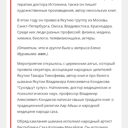
терапии доктора Истомина, также он пишет
художественные произведения, автор нескольких книг.
В этом году он привез в Якутию группу из Москвы,
Санкт-Петербурга, Омска, Владивостока, Краснодара.
Среди них люди разных профессий: физики, медики,
химики, биологи, телевизионщики, актеры.
(Отметим, что в группе была и актриса Елена
Муравьева-
авт
.).
Мероприятие открылось с церемонии алгыс, который
провела секретарь ассоциации народных целителей
Якутии Тамара Тимофеева, автор книги про белого
шамана Якутии Владимира Алексеевича Кондакова
“Суолдьут сулус». Напомним, доктор медицинских и
психологических наук, профессор Владимир
Алексеевич Кондаков написал свыше тридцати книг о
традиционной религии Аар Айыы и народной
медицине народа саха.
Обряд камлания шамана исполнил народный артист
Республики Саха Куприян Михайлов. Он исполнил