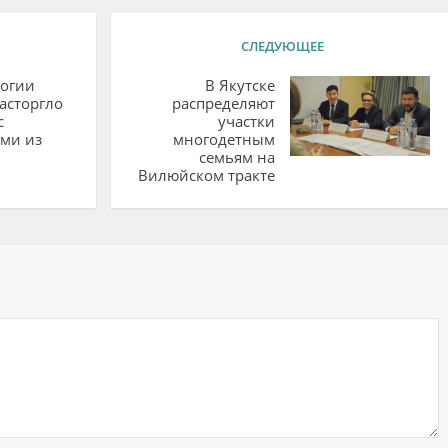
СЛЕДУЮЩЕЕ
огии
В Якутске
асторгло
распределяют
с
участки
ми из
многодетным
семьям на
Вилюйском тракте
ий