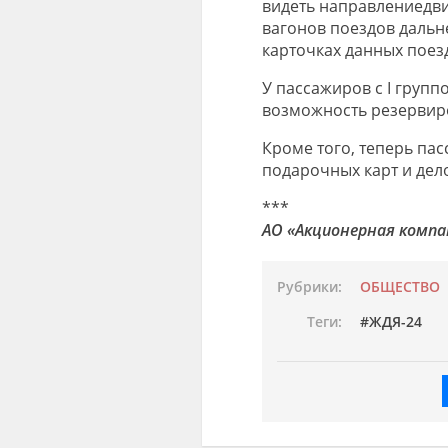
видеть
направлени
е
дв
вагонов
поезд
ов дальн
карточках данных поез
У
пассажиров с I групп
возможность
резервир
Кроме того, теперь па
подарочных карт и дел
***
АО «Акционерная компа
Рубрики:
ОБЩЕСТВО
Теги:
ЖДЯ-24