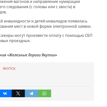
ижения вагон
ов
и направлени
е
нумерации
его следования
(с головы или с хвоста)
в
дов.
ой инвалидности и дет
ей
-инвалид
ов
появилась
овани
я
мест
в
нов
ой
форм
е
электронной заявки.
ссажиры могут произвести
оплат
у с помощью
СБП
ов
ых проездных
.
ния «Железные дороги Якутии»
ЯКУТСК