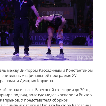
даль между Виктором Рассадиным и Константином
лючительным в финальной программе XVI
ра памяти Дмитрия Коркина.
й финал из всех. В весовой категории до 70 кг,
турнира подряд, золотую медаль оспорили Виктор
 Капрынов. У представителя сборной
ка Олимпийских игр в Париже Виктора Рассадина