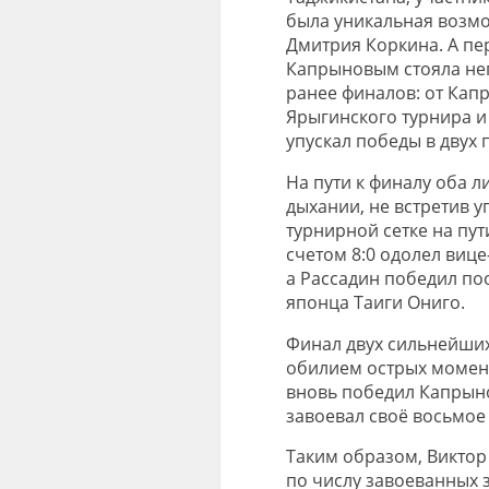
была уникальная возм
Дмитрия Коркина. А пе
Капрыновым стояла неп
ранее финалов: от Капр
Ярыгинского турнира и
упускал победы в двух
На пути к финалу оба л
дыхании, не встретив 
турнирной сетке на пут
счетом 8:0 одолел виц
а Рассадин победил по
японца Таиги Ониго.
Финал двух сильнейших
обилием острых момент
вновь победил Капрынов
завоевал своё восьмое
Таким образом, Викто
по числу завоеванных 