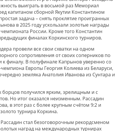
ожность выиграть в восьмой раз Мемориал
ред капитаном сборной Якутии Константином
ростая задача – снять проклятие проигранных
ынова в 2025 году ускользали золотые награды
 чемпионата России. Кроме того Константин
 предыдущих финалах Коркинского турниров.
идера провели все свои схватки на одном
упорного сопротивления от своих соперников по
и к финалу. В полуфинале Капрынов уверенно со
е-чемпиона Европы Георгия Колиева из Беларуси,
очередно земляка Анатолия Иванова из Сунтара и
 борцов получился ярким, зрелищным и с
ов. Но итог оказался неизменным. Рассадин
а, в этот раз с более крупным счётом 9:2 и
 золото турнира Коркина.
р Рассадин стал безоговорочным рекордсменом
золотых наград на международных турнирах