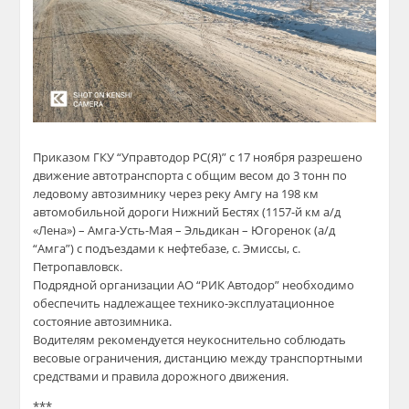
Приказом ГКУ “Управтодор РС(Я)” с 17 ноября разрешено
движение автотранспорта с общим весом до 3 тонн по
ледовому автозимнику через реку Амгу на 198 км
автомобильной дороги Нижний Бестях (1157-й км а/д
«Лена») – Амга-Усть-Мая – Эльдикан – Югоренок (а/д
“Амга”) с подъездами к нефтебазе, с. Эмиссы, с.
Петропавловск.
Подрядной организации АО “РИК Автодор” необходимо
обеспечить надлежащее технико-эксплуатационное
состояние автозимника.
Водителям рекомендуется неукоснительно соблюдать
весовые ограничения, дистанцию между транспортными
средствами и правила дорожного движения.
***