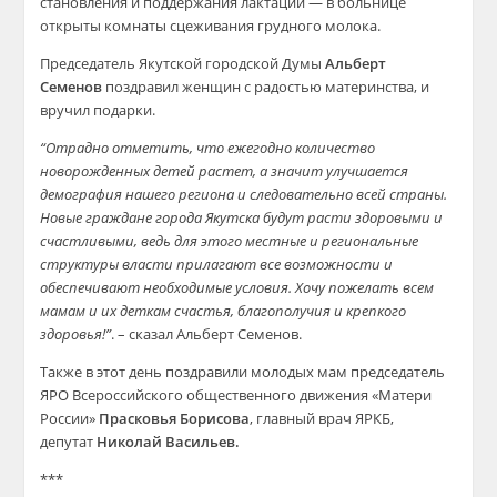
становления и поддержания лактации — в больнице
открыты комнаты сцеживания грудного молока.
Председатель Якутской городской Думы
Альберт
Семенов
поздравил женщин с радостью материнства, и
вручил подарки.
“Отрадно отметить, что ежегодно количество
новорожденных детей растет, а значит улучшается
демография нашего региона и следовательно всей страны.
Новые граждане города Якутска будут расти здоровыми и
счастливыми, ведь для этого местные и региональные
структуры власти прилагают все возможности и
обеспечивают необходимые условия. Хочу пожелать всем
мамам и их деткам счастья, благополучия и крепкого
здоровья!”
. – сказал Альберт Семенов.
Также в этот день поздравили молодых мам председатель
ЯРО Всероссийского общественного движения «Матери
России»
Прасковья Борисова
, главный врач ЯРКБ,
депутат
Николай Васильев.
***