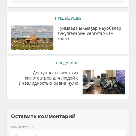
ПРЕДЫДУЩЕЕ
Туймаада ыһыаҕар ньурбалар
түһүлгэлэрин сөргүтэр кэм
кэллэ
СЛЕДУЮЩЕЕ
Доступность якутских
кинотеатров для людей с
инвалидностью равна нулю
Оставить комментарий
Комментарий