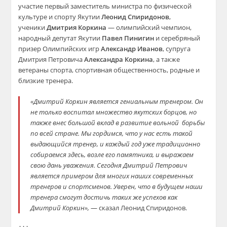
участие первый заместитель министра по физической
культуре и спорту Якутии
Леонид Спиридонов
,
ученики
Дмитрия Коркина
— олимпийский чемпион,
народный депутат Якутии
Павел Пинигин
и серебряный
призер Олимпийских игр
Александр Иванов
, супруга
Дмитрия Петровича
Александра Коркина
, а также
ветераны спорта, спортивная общественность, родные и
близкие тренера.
«Дмитрий Коркин является гениальным тренером. Он
не только воспитал множество якутских борцов, но
также внес большой вклад в развитие вольной борьбы
по всей стране. Мы гордимся, что у нас есть такой
выдающийся тренер, и каждый год уже традиционно
собираемся здесь, возле его памятника, и выражаем
свою дань уважения. Сегодня Дмитрий Петрович
является примером для многих наших современных
тренеров и спортсменов. Уверен, что в будущем наши
тренера смогут достичь таких же успехов как
Дмитрий Коркин»,
— сказал Леонид Спиридонов.