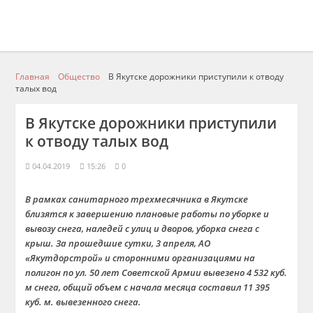
Главная
Общество
В Якутске дорожники приступили к отводу
талых вод
В Якутске дорожники приступили
к отводу талых вод
04.04.2019
15:26
0
В рамках санитарного трехмесячника в Якутске
близятся к завершению плановые работы по уборке и
вывозу снега, наледей с улиц и дворов, уборка снега с
крыш. За прошедшие сутки, 3 апреля, АО
«Якутдорстрой» и сторонними организациями на
полигон по ул. 50 лет Советской Армии вывезено 4 532 куб.
м снега, общий объем с начала месяца составил 11 395
куб. м. вывезенного снега.