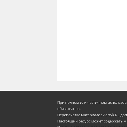
При полном или частичном использован
oбязательна.
Перепечатка материалов Aartyk.Ru допу
Настоящий ресурс может содержать м