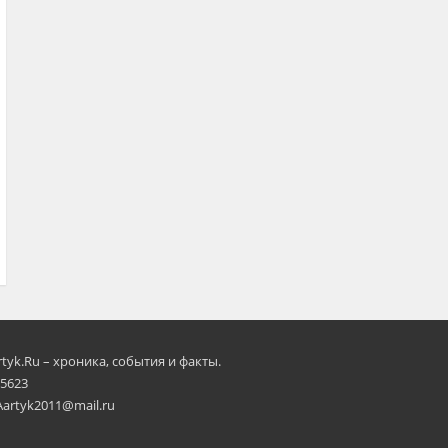
rtyk.Ru – хроника, события и факты.
 5623
Aartyk2011@mail.ru