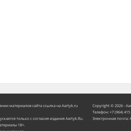
ии материалов сайта ссылка на Aartyk.ru
Copyright © 2026 - Aa
Телефон: +7 (964) 415
скается только с согласия издания Aartyk.Ru.
Электронная почта: 
атериалы 18+.