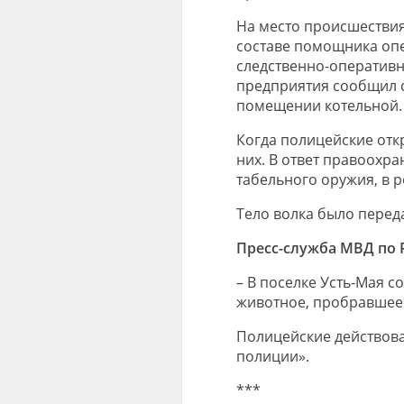
На место происшестви
составе помощника опе
следственно-оперативн
предприятия сообщил с
помещении котельной.
Когда полицейские отк
них. В ответ правоохр
табельного оружия, в р
Тело волка было перед
Пресс-служба МВД по Р
– В поселке Усть-Мая 
животное, пробравшеес
Полицейские действова
полиции».
***