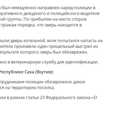
я был немедленно направлен наряд полиции в
ративного дежурного и полицейского-водителя
ой группы. По прибытию на место сторож
тражам порядка, что зверь находится в
рыли дверь котельной, волк попытался напасть на
анители произвели один прицельный выстрел из
езультате которого зверь был обезврежен.
ано в ветеринарную службу для идентификации.
еспублике Саха (Якутия):
сотрудниками полиции обезврежено дикое
я на территорию поселка.
ли в рамках статьи 23 Федерального закона «О