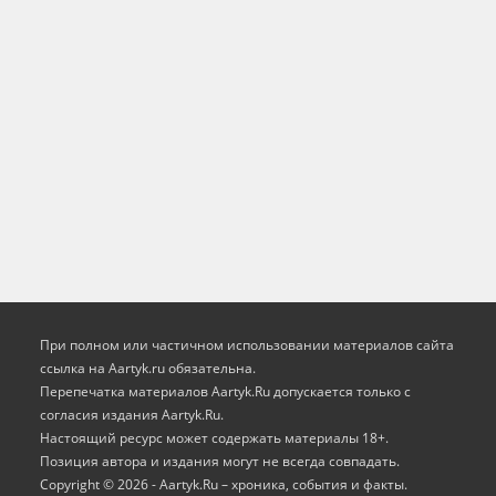
При полном или частичном использовании материалов сайта
ссылка на Aartyk.ru oбязательна.
Перепечатка материалов Aartyk.Ru допускается только с
согласия издания Aartyk.Ru.
Настоящий ресурс может содержать материалы 18+.
Позиция автора и издания могут не всегда совпадать.
Copyright © 2026 - Aartyk.Ru – хроника, события и факты.