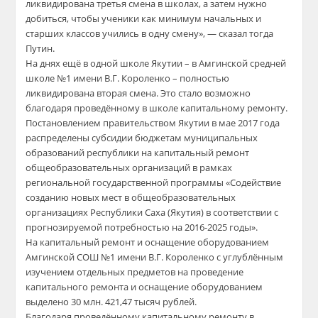
ликвидирована третья смена в школах, а затем нужно
добиться, чтобы ученики как минимум начальных и
старших классов учились в одну смену», — сказал тогда
Путин.
На днях ещё в одной школе Якутии – в Амгинской средней
школе №1 имени В.Г. Короленко – полностью
ликвидирована вторая смена. Это стало возможно
благодаря проведённому в школе капитальному ремонту.
Постановлением правительством Якутии в мае 2017 года
распределены субсидии бюджетам муниципальных
образований республики на капитальный ремонт
общеобразовательных организаций в рамках
региональной государственной программы «Содействие
созданию новых мест в общеобразовательных
организациях Республики Саха (Якутия) в соответствии с
прогнозируемой потребностью на 2016-2025 годы».
На капитальный ремонт и оснащение оборудованием
Амгинской СОШ №1 имени В.Г. Короленко с углублённым
изучением отдельных предметов на проведение
капитального ремонта и оснащение оборудованием
выделено 30 млн. 421,47 тысяч рублей.
Благодаря проведённому капитальному ремонту в