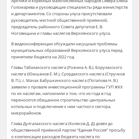
Арктики и коренных малочисленных народов Севера Елена
Голомарева и руководящие специалисты ряда министерств
и департаментов. Со стороны улуса присутствовали
руководитель местной общественной приёмной,
председатель районного Совета депутатов Е. В.
Ноговицына и главы наслегов Верхоянского улуса.
В видеоконференции обсуждали насущные проблемы
муниципальных образований Верхоянского улуса перед
принятием бюджета на 2022 год.
Главы Табалахского наслега (Рожина А. В.), Борулахского
наслега (Юмшанов Е. М.), Суордахского наслега (Стручков
В. П.), с. Мачах Бабушкинского наслега (Потапова Н. В.)
заявили о провале инвестиционной программы ГУП ЖКХ
по их наслегам, напомнили о том, что из года в год
переносится обещанное строительство центральных
котельных и подключение к ним частного сектора,
микрорайонов.
Глава Дулгалахского наслега (Колесов Д. Д) довёл до
общественной приёмной партии “Единая Россия” просьбу
о компенсации расходов бюджета наслега по