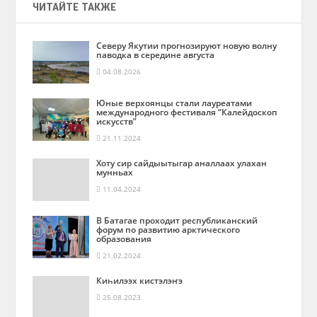
ЧИТАЙТЕ ТАКЖЕ
Северу Якутии прогнозируют новую волну
паводка в середине августа
04.08.2026
Юные верхоянцы стали лауреатами
международного фестиваля “Калейдоскоп
искусств”
21.11.2024
Хоту сир сайдыытыгар аналлаах улахан
мунньах
11.04.2024
В Батагае проходит республиканский
форум по развитию арктического
образования
21.02.2024
Киһилээх кистэлэҥэ
25.08.2023