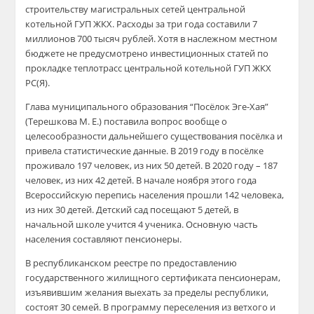
строительству магистральных сетей центральной
котельной ГУП ЖКХ. Расходы за три года составили 7
миллионов 700 тысяч рублей. Хотя в наслежном местном
бюджете не предусмотрено инвестиционных статей по
прокладке теплотрасс центральной котельной ГУП ЖКХ
РС(Я).
Глава муниципального образования “Посёлок Эге-Хая”
(Терешкова М. Е.) поставила вопрос вообще о
целесообразности дальнейшего существования посёлка и
привела статистические данные. В 2019 году в посёлке
проживало 197 человек, из них 50 детей. В 2020 году – 187
человек, из них 42 детей. В начале ноября этого года
Всероссийскую перепись населения прошли 142 человека,
из них 30 детей. Детский сад посещают 5 детей, в
начальной школе учится 4 ученика. Основную часть
населения составляют пенсионеры.
В республиканском реестре по предоставлению
государственного жилищного сертификата пенсионерам,
изъявившим желания выехать за пределы республики,
состоят 30 семей. В программу переселения из ветхого и