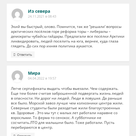
Из севера
24.11.2021 в 08:43
Экий вы быстрый, олово. Помнится, так же “решали’ вопросы
арктических посёлков горе реформа торы – либералы –
демократы чубайсы гайдары. Предлагали все посёлки Арктики
ликвидировать, людей поселить на юга, вернее, куда глаза
глядять. До сих пор ихняя политика аукается.
Ответить
Мира
04.04.2022 в 19:57
Легче сертификаты выдать чтобы выехали. Чем содержать.
Еще тем более считая заброшенной подвергать жизнь людей
в опасности. Ни дорог ни людей. Люди в ловушке. Да раньше
все было. Морской завоз лучше чем колхозники центра жили.
Северные студенты были разодетые жили благоустроенных
кв. Здоровые . Это мы тут с малых лет работали наравне со
взрослыми. То ферма то сенокос. А субботники не
сосчитать.ЛТО для малышни было. Тоже работали. Пусть
перебираются в центр.
Ответить