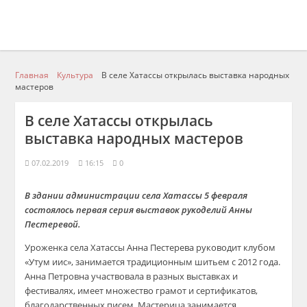
Главная
Культура
В селе Хатассы открылась выставка народных
мастеров
В селе Хатассы открылась
выставка народных мастеров
07.02.2019
16:15
0
В здании администрации села Хатассы 5 февраля
состоялось первая серия выставок рукоделий Анны
Пестеревой.
Уроженка села Хатассы Анна Пестерева руководит клубом
«Утум иис», занимается традиционным шитьем с 2012 года.
Анна Петровна участвовала в разных выставках и
фестивалях, имеет множество грамот и сертификатов,
благодарственных писем. Мастерица занимается