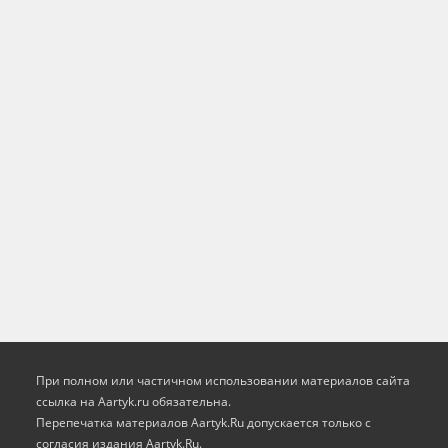
При полном или частичном использовании материалов сайта
ссылка на Aartyk.ru oбязательна.
Перепечатка материалов Aartyk.Ru допускается только с
согласия издания Aartyk.Ru.