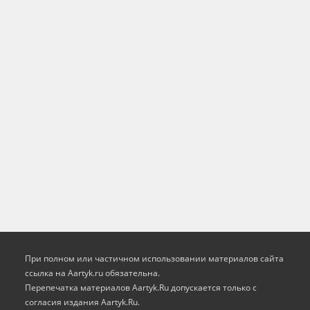
При полном или частичном использовании материалов сайта
ссылка на Aartyk.ru oбязательна.
Перепечатка материалов Aartyk.Ru допускается только с
согласия издания Aartyk.Ru.