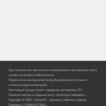
При полном или частичном использовании материалов сайта
ссылка на Aartyk.ru oбязательна.
Перепечатка материалов Aartyk.Ru допускается только с
согласия издания Aartyk.Ru.
Настоящий ресурс может содержать материалы 18+.
Позиция автора и издания могут не всегда совпадать.
Copyright © 2026 - Aartyk.Ru – хроника, события и факты.
Телефон: +7 (964) 415 5623