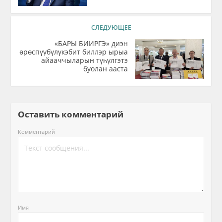
СЛЕДУЮЩЕЕ
«БАРЫ БИИРГЭ» диэн
өрөспүүбүлүкэбит биллэр ырыа
айааччыларын түһүлгэтэ
буолан ааста
Оставить комментарий
Комментарий
Имя