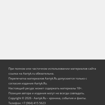
При полном или частичном использовании материалов сайта
ссылка на Aartyk.ru oбязательна.
Перепечатка материалов Aartyk.Ru допускается только с
согласия издания Aartyk.Ru.
Настоящий ресурс может содержать материалы 18+.
Позиция автора и издания могут не всегда совпадать.
Copyright © 2026 - Aartyk.Ru – хроника, события и факты.
Телефон: +7 (964) 415 5623