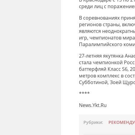
среди лиц с поражение
В соревнованиях приня
регионов страны, вклю
являются неоднократн
игр, чемпионатов мира
Паралимпийского комит
27-летняя якутянка Ана
стала чемпионкой Росси
баттерфляй Класс S6, 20
метров комплекс в сос
Субботиной, Зоей Щур
****
News.Ykt.Ru
Рубрики:
РЕКОМЕНД