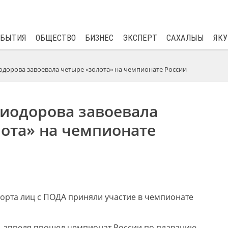
$
82.17
0.76
ОБЫТИЯ
ОБЩЕСТВО
БИЗНЕС
ЭКСПЕРТ
САХАЛЫЫ
ЯКУ
одорова завоевала четыре «золота» на чемпионате России
Диодорова завоевала
лота» на чемпионате
рта лиц с ПОДА приняли участие в чемпионате
21 апреля прошел чемпионат России по плаванию