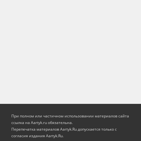
При полном или частичном использовании материалов сайта
ссылка на Aartyk.ru oбязательна.
Перепечатка материалов Aartyk.Ru допускается только с
согласия издания Aartyk.Ru.