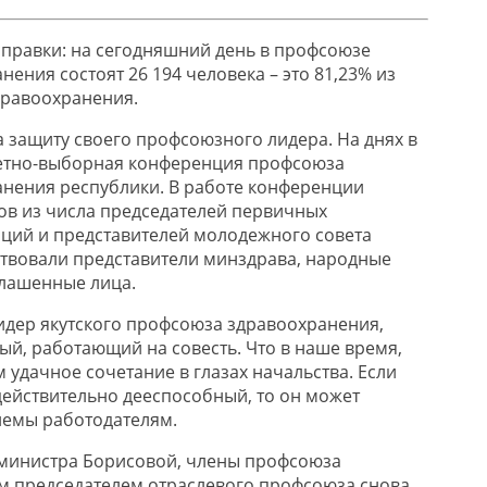
 справки: на сегодняшний день в профсоюзе
ения состоят 26 194 человека – это 81,23% из
дравоохранения.
а защиту своего профсоюзного лидера. На днях в
четно-выборная конференция профсоюза
нения республики. В работе конференции
тов из числа председателей первичных
ций и представителей молодежного совета
ствовали представители минздрава, народные
глашенные лица.
дер якутского профсоюза здравоохранения,
й, работающий на совесть. Что в наше время,
м удачное сочетание в глазах начальства. Если
ействительно дееспособный, то он может
лемы работодателям.
 министра Борисовой, члены профсоюза
м председателем отраслевого профсоюза снова