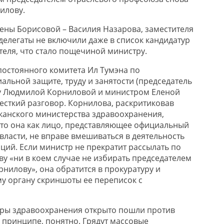
илову.
лены Борисовой – Василия Назарова, заместителя
делегаты не включили даже в список кандидатур
теля, что стало пощечиной министру.
постоянного комитета Ил Тумэна по
альной защите, труду и занятости (председатель
у Людмилой Корниловой и министром Еленой
есткий разговор. Корнилова, раскритиковав
канского министерства здравоохранения,
то она как лицо, представляющее официальный
власти, не вправе вмешиваться в деятельность
ий. Если министр не прекратит рассылать по
у «ни в коем случае не избирать председателем
нилову», она обратится в прокуратуру и
у органу скриншоты ее переписок с
еры здравоохранения открыто пошли против
в принципе, понятно. Грядут массовые