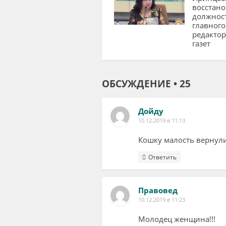
восстано
должнос
главного
редактор
газет
ОБСУЖДЕНИЕ • 25
Дойду
10.12.2019 в 11:13
Кошку малость вернули
Ответить
Правовед
10.12.2019 в 11:23
Молодец женщина!!!