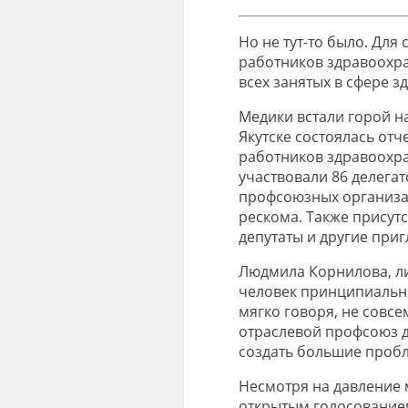
Но не тут-то было. Для
работников здравоохран
всех занятых в сфере з
Медики встали горой н
Якутске состоялась от
работников здравоохра
участвовали 86 делега
профсоюзных организа
рескома. Также присут
депутаты и другие при
Людмила Корнилова, ли
человек принципиальны
мягко говоря, не совсе
отраслевой профсоюз д
создать большие проб
Несмотря на давление
открытым голосование