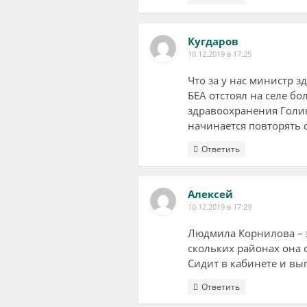
Кугдаров
10.12.2019 в 17:25
Что за у нас министр 
БЕА отстоял на селе б
здравоохранения Голик
начинается повторять 
Ответить
Алексей
10.12.2019 в 17:29
Людмила Корнилова – э
скольких районах она 
Сидит в кабинете и вы
Ответить