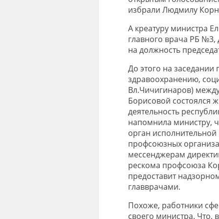
избрали Людмилу Корн
А креатуру министра Е
главного врача РБ №3, 
на должность председа
До этого на заседании 
здравоохранению, соци
Вл.Чичигинаров) межд
Борисовой состоялся ж
деятельность республи
напомнила министру, ч
орган исполнительной 
профсоюзных организац
мессенджерам директив
рескома профсоюза Кор
предоставит надзорном
главврачами.
Похоже, работники сф
своего министра. Что, 