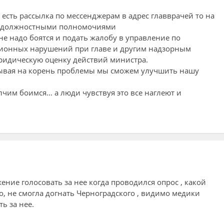
 есть рассылка по мессенджерам в адрес главврачей то на
е должностными полномочиями
не надо боятся и подать жалобу в управление по
ионных нарушений при главе и другим надзорным
юридическую оценку действий министра.
зывая на корень проблемы мы сможем улучшить нашу
олчим боимся… а люди чувствуя это все наглеют и
ние голосовать за нее когда проводился опрос , какой
, не смогла догнать Черноградского , видимо медики
ь за нее.