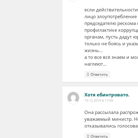
если действительности
лицо злоупотреблени
председателю рескома 
профилактике коррупц
органам, пусть дадут 
только не боясь и ука
жизнь…
а то все всё знаем и м
наглеют…
Ответить
Хотя ебинтровато.
10.12.2019 в 17:09
Она рассылала распроже
уважаемый министр. Но
отказывались голосоват
Ответить