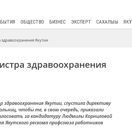
$
82.17
0.76
ОБЫТИЯ
ОБЩЕСТВО
БИЗНЕС
ЭКСПЕРТ
САХАЛЫЫ
ЯКУ
 здравоохранения Якутии
истра здравоохранения
тр здравоохранения Якутии, спустила директиву
льниц, чтобы те, в свою очередь, приказали
олосовать за кандидатуру Людмилы Корниловой
ля Якутского рескома профсоюза работников