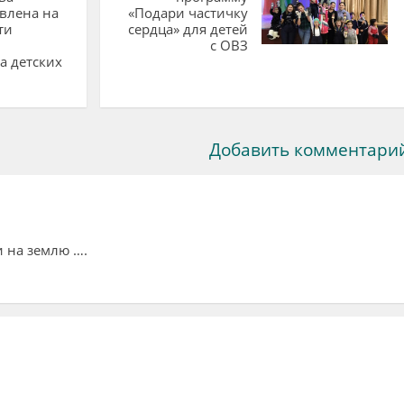
влена на
«Подари частичку
ти
сердца» для детей
с ОВЗ
а детских
Добавить комментари
 на землю ….