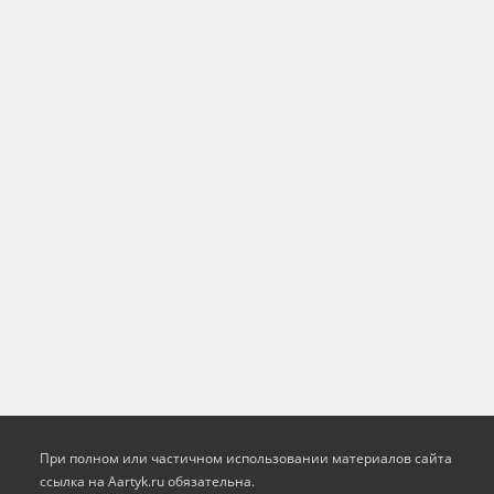
При полном или частичном использовании материалов сайта
ссылка на Aartyk.ru oбязательна.