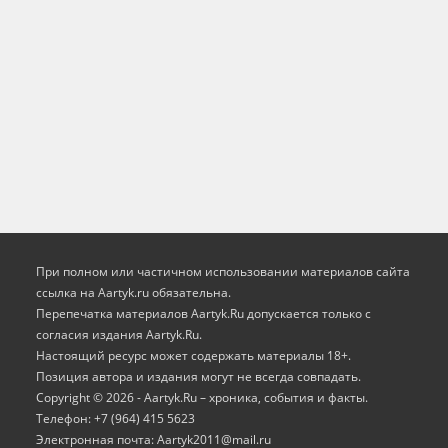
При полном или частичном использовании материалов сайта
ссылка на Aartyk.ru oбязательна.
Перепечатка материалов Aartyk.Ru допускается только с
согласия издания Aartyk.Ru.
Настоящий ресурс может содержать материалы 18+.
Позиция автора и издания могут не всегда совпадать.
Copyright © 2026 - Aartyk.Ru – хроника, события и факты.
Телефон: +7 (964) 415 5623
Электронная почта: Aartyk2011@mail.ru