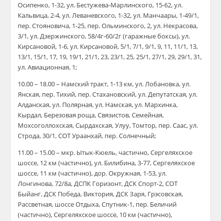
Осипенко, 1-32, ул. Бестужева-Марлинского, 15-62, ул.
Кальвица, 2-4, ул. Леваневского, 1-32, ул. Манчаары, 1-49/1,
пер. Стояновича, 1-25, пер. Ольминского, 2, ул. Некрасова,
3/1, ул. Дзержинского, 58/4г-60/2г (гаражные боксы), ул.
Кирсановой, 1-6, ул. Кирсановой, 5/1, 7/1, 9/1, 9, 11, 11/1, 13,
13/1, 15/1, 17, 19, 19/1, 21/1, 23, 23/1, 25, 25/1, 27/1, 29, 29/1, 31,
ул. Авиационная, 1;
10.00 – 18.00 – Намский тракт, 1-13 км, ул. Лобановка, ул.
Янская, пер. Тихий, пер. Стахановский, ул. Депутатская, ул.
Алданская, ул. Полярная, ул. Намская, ул. Мархинка,
Кырдал, Березовая роща, Связистов, Семейная,
Мохсоголлохская, Сырдахская, Улуу, Томтор, пер. Саас, ул.
Строда, 30/1, СОТ Ураанхай, пер. Солнечный;
11.00 – 15.00 – мкр. Ытык-Кюель, частично, Сергеляхское
шоссе, 12 км (частично), ул. Билибина, 3-77, Сергеляхское
шоссе, 11 км (частично), дор. Окружная, 1-53, ул.
Лонгинова, 72/8а, ДСПК Горизонт, ДСК Спорт-2, СОТ
Быйанг, ДСК Победа, Виктория, ДСК Заря, Грэсовская,
Рассветная, шоссе Отдыха, Спутник-1, пер. Беличий
(частично), Сергеляхское шоссе, 10 км (частично),