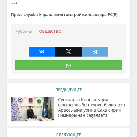
***
Пресс-служба Управления госстройжилнадзора РС(Я)
Рубрики:
ОБЩЕСТВО
ПРЕДЫДУЩЕЕ
Сунтаарга Конституция
ылыныллыбыт күнүн бэлиэтээн
Арассыыйа уонна Саха сирин
Гимнарынан саҕалаата
СЛЕДУЮЩЕЕ