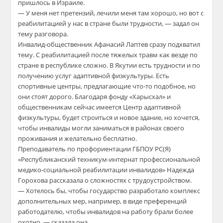
пришлось в Израиле.
— У меня нет претензий, лечили меня там хорошо, но вот с
реабилитацией у нас в стране были трудности, — задал он
тему разговора.
Инвалид-общественник Афанасий Лаптев сразу подхватил
тему. С реабилитацией после тяжелых травм как везде по
стране в республике сложно. В Якутии есть трудности и по
получению услуг адаптивной физкультуры. Есть
спортивные центры, предлагающие что-то подобное, но
они стоят дорого. Благодаря фонду «Харысхал» и
общественникам сейчас имеется Центр адаптивной
физкультуры, будет строиться и новое здание, но хочется,
чтобы инвалиды могли заниматься в районах своего
проживания и желательно бесплатно.
Преподаватель по профориентации ГБПОУ РС(Я)
«Республиканский техникум-интернат профессиональной
медико-социальной реабилитации инвалидов» Надежда
Горохова рассказала о сложностях с трудоустройством.
— Хотелось бы, чтобы государство разработало комплекс
дополнительных мер, например, в виде преференций
работодателю, чтобы инвалидов на работу брали более
охотно, — сказала она.