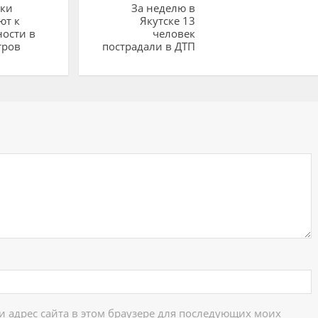
ики
За неделю в
ют к
Якутске 13
ости в
человек
тров
пострадали в ДТП
ий
 и адрес сайта в этом браузере для последующих моих