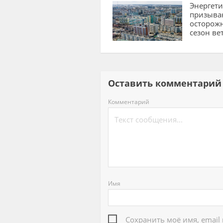
Энергет
призыва
осторожн
сезон ве
Оставить комментар
Комментарий
Имя
Сохранить моё имя, email