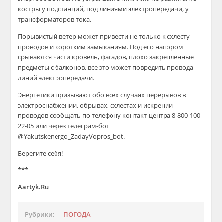
костры у подстанций, под линиями электропередачи, у
трансформаторов тока.
Порывистый ветер может привести не только к схлесту
проводов и коротким замыканиям. Под его напором
срываются части кровель, фасадов, плохо закрепленные
предметы с балконов, все это может повредить провода
линий электропередачи.
Энергетики призывают обо всех случаях перерывов в
электроснабжении, обрывах, схлестах и искрении
проводов сообщать по телефону контакт-центра
8-800-100-
22-05
или через телеграм-бот
@Yakutskenergo_ZadayVopros_bot.
Берегите себя!
***
Aartyk.Ru
Рубрики:
ПОГОДА