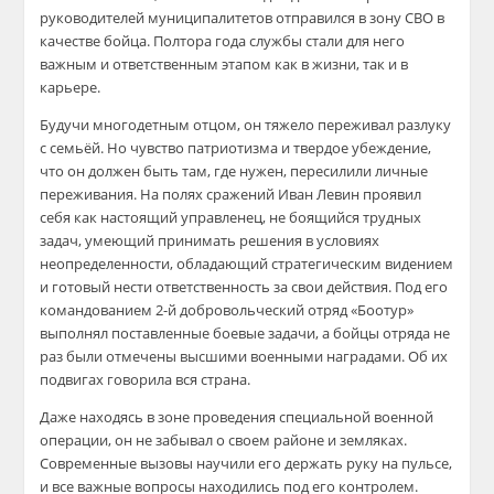
руководителей муниципалитетов отправился в зону СВО в
качестве бойца. Полтора года службы стали для него
важным и ответственным этапом как в жизни, так и в
карьере.
Будучи многодетным отцом, он тяжело переживал разлуку
с семьёй. Но чувство патриотизма и твердое убеждение,
что он должен быть там, где нужен, пересилили личные
переживания. На полях сражений Иван Левин проявил
себя как настоящий управленец, не боящийся трудных
задач, умеющий принимать решения в условиях
неопределенности, обладающий стратегическим видением
и готовый нести ответственность за свои действия. Под его
командованием 2-й добровольческий отряд «Боотур»
выполнял поставленные боевые задачи, а бойцы отряда не
раз были отмечены высшими военными наградами. Об их
подвигах говорила вся страна.
Даже находясь в зоне проведения специальной военной
операции, он не забывал о своем районе и земляках.
Современные вызовы научили его держать руку на пульсе,
и все важные вопросы находились под его контролем.