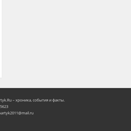
rtyk.Ru – хроника, события и факты.
 5623
Aartyk2011@mail.ru