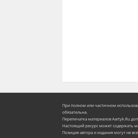
При полном или частичном использован
oбязательна.
Перепечатка материалов Aartyk.Ru допу
Настоящий ресурс может содержать м
Позиция автора и издания могут не все