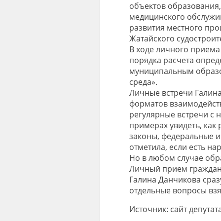
объектов образования,
медицинского обслужива
развития местного про
Жатайского судостроит
В ходе личного приема
порядка расчета опред
муниципальным образо
среда».
Личные встречи Галина
форматов взаимодейств
регулярные встречи с 
примерах увидеть, как
законы, федеральные и
отметила, если есть на
Но в любом случае обр
Личный прием граждан 
Галина Данчикова сраз
отдельные вопросы взя
Источник: сайт депута