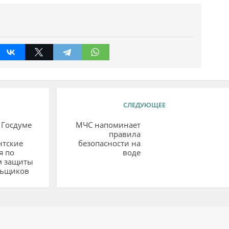
СЛЕДУЮЩЕЕ
 Госдуме
МЧС напоминает
правила
нтские
безопасности на
я по
воде
м защиты
льщиков
ий