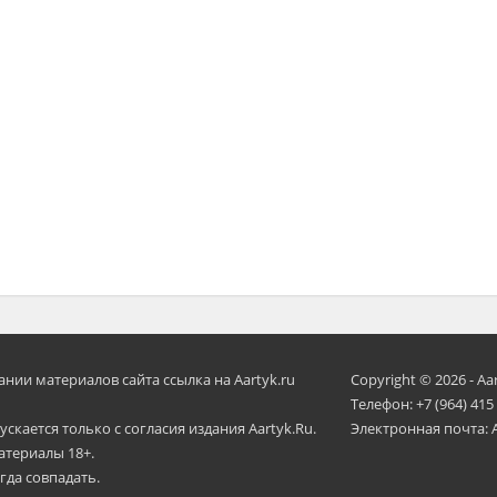
ии материалов сайта ссылка на Aartyk.ru
Copyright © 2026 - Aa
Телефон: +7 (964) 415
скается только с согласия издания Aartyk.Ru.
Электронная почта: 
атериалы 18+.
гда совпадать.