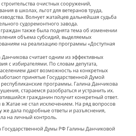
 строительства очистных сооружений,
ния в школах, льгот для ветеранов труда,
изводства. Волнует жатайцев дальнейшая судьба
ельного судоремонтного завода.
 граждан также была поднята тема об изменении
еления объема субсидий, выделяемых
ваниям на реализацию программы «Доступная
 Данчикова считает одним из эффективных
ия с избирателями. По словам депутата,
населением дают возможность на конкретных
 работают принятые Государственной Думой
 республиканские программы. Галина Данчикова
рушения, стараемся разобраться и устранить их.
атившийся гражданин получит конкретный ответ.
в Жатае не стал исключением. На ряд вопросов
у же дала подробные ответы и разъяснения,
ла на личный контроль.
та Государственной Думы РФ Галины Данчиковой