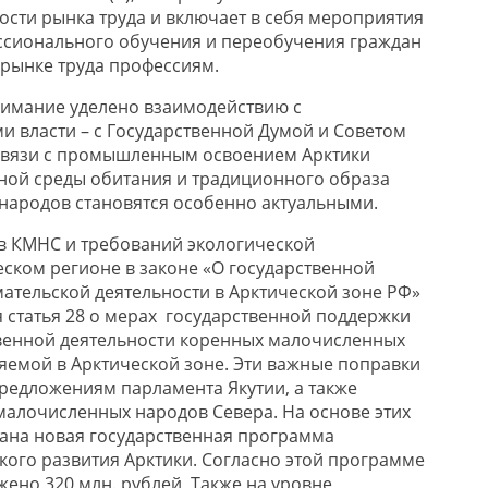
сти рынка труда и включает в себя мероприятия
ссионального обучения и переобучения граждан
рынке труда профессиям.
нимание уделено взаимодействию с
 власти – с Государственной Думой и Советом
 связи с промышленным освоением Арктики
ной среды обитания и традиционного образа
народов становятся особенно актуальными.
ов КМНС и требований экологической
еском регионе в законе «О государственной
тельской деятельности в Арктической зоне РФ»
 статья 28 о мерах государственной поддержки
венной деятельности коренных малочисленных
яемой в Арктической зоне. Эти важные поправки
редложениям парламента Якутии, а также
алочисленных народов Севера. На основе этих
ана новая государственная программа
ого развития Арктики. Согласно этой программе
жено 320 млн. рублей, Также на уровне