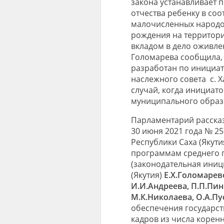
закона устанавливает 
отчества ребенку в со
малочисленных народо
рождения на территории
вкладом в дело оживле
Голомарева сообщила, ч
разработан по инициат
наслежного совета с. 
случай, когда инициат
муниципального образ
Парламентарий рассказ
30 июня 2021 года № 25
Республики Саха (Якут
программам среднего 
(законодательная иниц
(Якутия)
Е.Х.Голомарев
И.И.Андреева, П.П.Пин
М.К.Николаева, О.А.Пу
обеспечения государст
кадров из числа корен