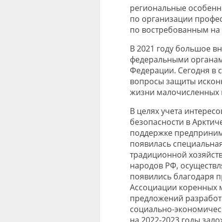
региональные особенно
по организации профе
по востребованным на 
В 2021 году большое в
федеральными органами
Федерации. Сегодня в
вопросы защиты искон
жизни малочисленных 
В целях учета интерес
безопасности в Арктич
поддержке предпринима
появилась специальная
традиционной хозяйст
народов РФ, осуществл
появились благодаря п
Ассоциации коренных м
предложений разработ
социально-экономическ
на 2022-2023 годы зало