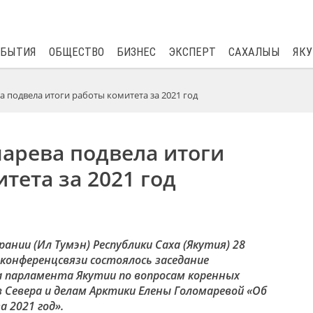
$
82.17
0.76
ОБЫТИЯ
ОБЩЕСТВО
БИЗНЕС
ЭКСПЕРТ
САХАЛЫЫ
ЯКУ
 подвела итоги работы комитета за 2021 год
арева подвела итоги
тета за 2021 год
ании (Ил Тумэн) Республики Саха (Якутия) 28
оконференцсвязи состоялось заседание
 парламента Якутии по вопросам коренных
 Севера и делам Арктики Елены Голомаревой «Об
а 2021 год».