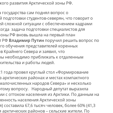
ого развития Арктической зоны РФ.
а государства сам поднял вопрос о
 подготовки студентов-северян, что говорит о
й сложной ситуации с обеспечением кадрами
когда задача подготовки специалистов для
зоны РФ вновь вышла на первый план
т РФ
Владимир Путин
поручил решить вопрос по
го обучения представителей коренных
 Крайнего Севера и заявил, что
ры необходимо приближать к отдаленным
жительства и работы людей.
21 года провел круглый стол «Формирование
в арктических районах и местах компактного
малочисленных народов Севера» и несколько
этому вопросу. Народный депутат выразила
ии с оттоком населения из Арктики. По данным на
сленность населения Арктической зоны
) составила 67,6 тысяч человек, более 60% (41,3
я арктических районов – сельские жители. По