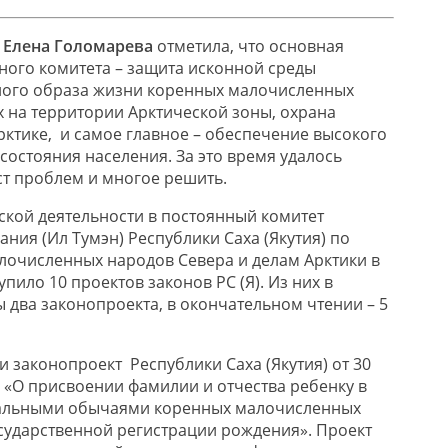
а
Елена Голомарева
отметила, что основная
ного комитета – защита исконной среды
ного образа жизни коренных малочисленных
на территории Арктической зоны, охрана
ктике, и самое главное – обеспечение высокого
состояния населения. За это время удалось
т проблем и многое решить.
ской деятельности в постоянный комитет
ния (Ил Тумэн) Республики Саха (Якутия) по
очисленных народов Севера и делам Арктики в
упило 10 проектов законов РС (Я). Из них в
 два законопроекта, в окончательном чтении – 5
 законопроект Республики Саха (Якутия) от 30
6 «О присвоении фамилии и отчества ребенку в
нальными обычаями коренных малочисленных
сударственной регистрации рождения». Проект