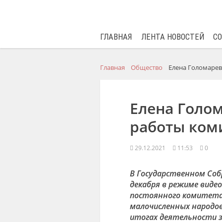
ГЛАВНАЯ
ЛЕНТА НОВОСТЕЙ
С
Главная
Общество
Елена Голомарева
Елена Голом
работы коми
29.12.2021
11:53
0
В Государственном Собр
декабря в режиме виде
постоянного комитета
малочисленных народов
итогах деятельности з