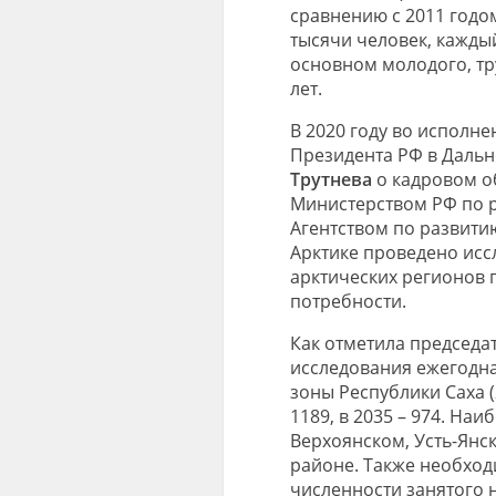
сравнению с 2011 годо
тысячи человек, кажды
основном молодого, тру
лет.
В 2020 году во исполн
Президента РФ в Даль
Трутнева
о кадровом о
Министерством РФ по р
Агентством по развити
Арктике проведено исс
арктических регионов 
потребности.
Как отметила председа
исследования ежегодна
зоны Республики Саха (Я
1189, в 2035 – 974. На
Верхоянском, Усть-Янс
районе. Также необход
численности занятого н