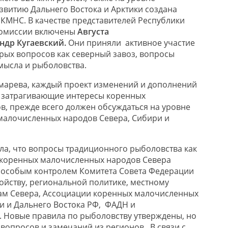
звитию Дальнего Востока и Арктики создана
КМНС. В качестве представителей Республики
 комиссии включены
Августа
ндр Кугаевский.
Они приняли активное участие
трых вопросов как северный завоз, вопросы
мысла и рыболовства.
омарева, каждый проект изменений и дополнений
, затрагивающие интересы коренных
, прежде всего должен обсуждаться на уровне
малочисленных народов Севера, Сибири и
а, что вопросы традиционного рыболовства как
 коренных малочисленных народов Севера
 особым контролем Комитета Совета Федерации
ойству, региональной политике, местному
ам Севера, Ассоциации коренных малочисленных
и и Дальнего Востока РФ, ФАДН и
 Новые правила по рыболовству утверждены, но
 вопросов и замечаний из регионов. В связи с