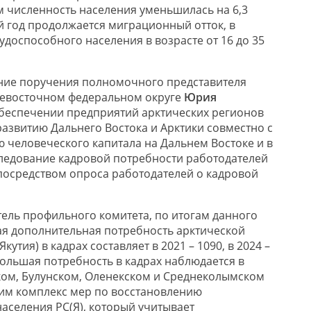
м численность населения уменьшилась на 6,3
й год продолжается миграционный отток, в
доспособного населения в возрасте от 16 до 35
ение поручения полномочного представителя
невосточном федеральном округе
Юрия
беспечении предприятий арктических регионов
азвитию Дальнего Востока и Арктики совместно с
ю человеческого капитала на Дальнем Востоке и в
ледование кадровой потребности работодателей
посредством опроса работодателей о кадровой
тель профильного комитета, по итогам данного
я дополнительная потребность арктической
кутия) в кадрах составляет в 2021 – 1090, в 2024 –
ибольшая потребность в кадрах наблюдается в
ком, Булунском, Оленекском и Среднеколымском
им комплекс мер по восстановлению
аселения РС(Я), который учитывает