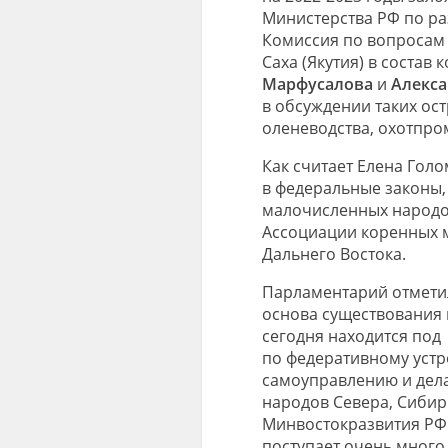
Министерства РФ по ра
Комиссия по вопросам 
Саха (Якутия) в состав
Марфусалова
и
Алекса
в обсуждении таких ос
оленеводства, охотпро
Как считает Елена Гол
в федеральные законы
малочисленных народов
Ассоциации коренных 
Дальнего Востока.
Парламентарий отметил
основа существования
сегодня находится под
по федеративному устр
самоуправлению и дел
народов Севера, Сибир
Минвостокразвития РФ.
поступает очень много