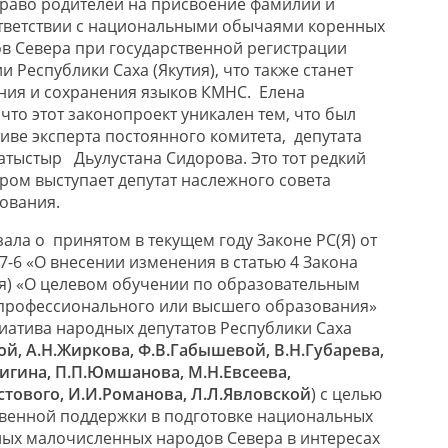
право родителей на присвоение фамилии и
ответствии с национальными обычаями коренных
в Севера при государственной регистрации
 Республики Саха (Якутия), что также станет
ния и сохранения языков КМНС. Елена
то этот законопроект уникален тем, что был
иве эксперта постоянного комитета, депутата
Хатыстыр Дьулустана Сидорова. Это тот редкий
ором выступает депутат наслежного совета
ования.
ала о принятом в текущем году Законе РС(Я) от
7-6 «О внесении изменения в статью 4 Закона
ия) «О целевом обучении по образовательным
профессионального или высшего образования»
иатива народных депутатов Республики Саха
ой, А.Н.Жиркова, Ф.В.Габышевой, В.Н.Губарева,
игина, П.П.Юмшанова, М.Н.Евсеева,
стового, И.И.Романова, Л.Л.Явловской
) с целью
венной поддержки в подготовке национальных
ных малочисленных народов Севера в интересах