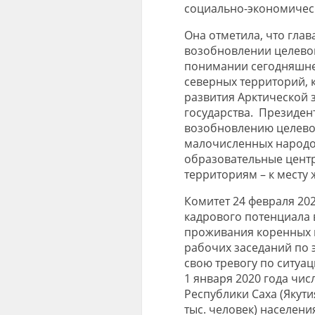
социально-экономическ
Она отметила, что глав
возобновлении целевой
понимании сегодняшне
северных территорий, 
развития Арктической 
государства. Президен
возобновлению целево
малочисленных народов
образовательные цент
территориям – к месту 
Комитет 24 февраля 20
кадрового потенциала 
проживания коренных 
рабочих заседаний по 
свою тревогу по ситуац
1 января 2020 года чи
Республики Саха (Якутия
тыс. человек) населени