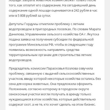
лошади. Забрать животное хозяин сможет только после
того, как оплатит его содержание. На сегодняшний день
содержание одной лошади оценивается в 242 рубля в час
или в 5 808 рублей за сутки.
Депутаты Гордумы отметили проблему с летним
водопроводом в пригородных поселках. По словам Марата
Данилова, Управлением сельского хозяйства ОА г. Якутска
подана заявка на получение субсидии по федеральной
программе Минсельхоза РФ, чтобы в следующем году
появилась возможность направлять средства
территориальным органам для строительства летних
водопроводов.
Председатель комиссии Парасковья Козлова озвучила
проблему, связанную с выдачей сельскохозяйственных
участков, ввиду которой некоторые хозяйства остались без
сена для корма животных. Она предложила оформить
Положение, согласно которому в городском округе
сенокосные участки могли получать в аренду только
нуждающиеся в этом хозяйства, которые действительно
содержат скот, а не те, кто хочет сделать на этом бизнес.