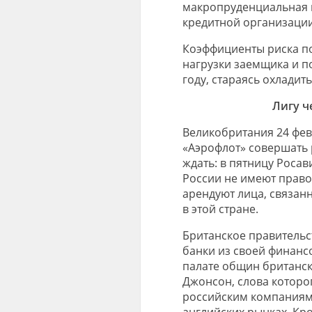
макропруденциальная 
кредитной организации
Коэффициенты риска по
нагрузки заемщика и по
году, стараясь охладит
Лигу ч
Великобритания 24 фев
«Аэрофлот» совершать р
ждать: в пятницу Роса
России не имеют право 
арендуют лица, связан
в этой стране.
Британское правительс
банки из своей финанс
палате общин британс
Джонсон, слова которо
российским компаниям
английских рынках. Кр