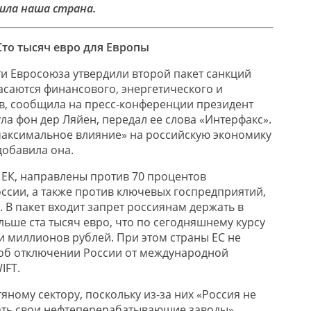
ила наша страна.
Сто тысяч евро для Европы
ти Евросоюза утвердили второй пакет санкций
асаются финансового, энергетического и
в, сообщила на пресс-конференции президент
ла фон дер Ляйен, передал ее слова «Интерфакс».
максимальное влияние» на российскую экономику
добавила она.
 ЕК, направлены против 70 процентов
оссии, а также против ключевых госпредприятий,
 В пакет входит запрет россиянам держать в
льше ста тысяч евро, что по сегодняшнему курсу
и миллионов рублей. При этом страны ЕС не
об отключении России от международной
IFT.
яному сектору, поскольку из-за них «Россия не
ть свои нефтеперерабатывающие заводы»,