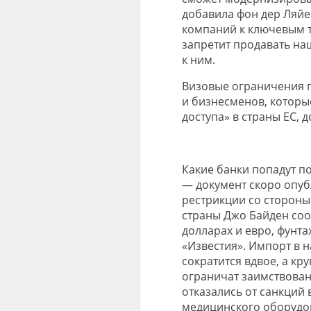
добавила фон дер Ляйе
компаний к ключевым 
запретит продавать н
к ним.
Визовые ограничения п
и бизнесменов, котор
доступа» в страны ЕС, д
Какие банки попадут п
— документ скоро опуб
рестрикции со стороны
страны Джо Байден соо
долларах и евро, фунта
«Известия». Импорт в 
сократится вдвое, а к
ограничат заимствован
отказались от санкций
медицинского оборудо