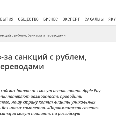
$
80.93
0.2
ОБЫТИЯ
ОБЩЕСТВО
БИЗНЕС
ЭКСПЕРТ
САХАЛЫЫ
ЯКУ
санкций с рублем, банками и переводами
з-за санкций с рублем,
переводами
сийских банков не смогут использовать Apple Pay
мпании потеряют возможность проводить
е того, нашу страну хотят лишить уникальных
 без новых самолетов. «Парламентская газета»
 санкции могут повлиять на российскую