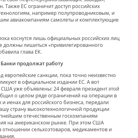
н. Также ЕС ограничит доступ российских
технологиям, например полупроводниковым, и
ашим авиакомпаниям самолеты и комплектующие
ока коснутся лишь официальных российских лиц
ые должны лишиться «привилегированного
обавила глава ЕК.
Банки продолжат работу
од европейские санкции, пока точно неизвестно
ликуют в официальном издании ЕС. А вот
 США уже объявлены: 24 февраля президент этой
бщил о целом ряде ограничений на операции в
х и иенах для российского бизнеса, передали
нашу страну высокотехнологичной продукции
рупнейшим отечественным госкомпаниям
ия на американском рынке. При этом США
 в отношении сельхозтоваров, медикаментов и
вания.