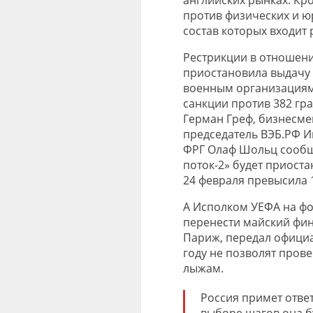
против физических и ю
состав которых входит 
Рестрикции в отношени
приостановила выдачу 
военным организациям 
санкции против 382 гра
Герман Греф, бизнесме
председатель ВЭБ.РФ И
ФРГ Олаф Шольц сообщ
поток-2» будет приоста
24 февраля превысила 
А Исполком УЕФА на ф
перенести майский фин
Париж, передал официа
году не позволят прове
лыжам.
Россия примет отве
выборе шагов она б