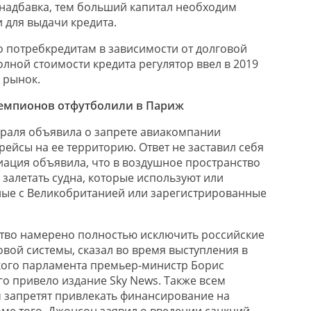
надбавка, тем больший капитал необходим
 для выдачи кредита.
 потребкредитам в зависимости от долговой
лной стоимости кредита регулятор ввел в 2019
ь рынок.
емпионов отфутболили в Париж
раля объявила о запрете авиакомпании
ейсы на ее территорию. Ответ не заставил себя
виация объявила, что в воздушное пространство
залетать судна, которые используют или
ные с Великобританией или зарегистрированные
тво намерено полностью исключить российские
овой системы, сказал во время выступления в
кого парламента премьер-министр Борис
го привело издание Sky News. Также всем
 запретят привлекать финансирование на
оме того, Джонсон заявил о введении санкций