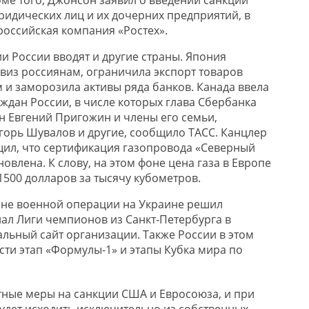
ридических лиц и их дочерних предприятий, в
российская компания «Ростех».
и России вводят и другие страны. Япония
виз россиянам, ограничила экспорт товаров
и заморозила активы ряда банков. Канада ввела
ждан России, в числе которых глава Сбербанка
н Евгений Пригожин и члены его семьи,
горь Шувалов и другие, сообщило ТАСС. Канцлер
ил, что сертификация газопровода «Северный
новлена. К слову, на этом фоне цена газа в Европе
1500 долларов за тысячу кубометров.
оне военной операции на Украине решил
ал Лиги чемпионов из Санкт-Петербурга в
льный сайт организации. Также России в этом
сти этап «Формулы-1» и этапы Кубка мира по
тные меры на санкции США и Евросоюза, и при
удет исходить исключительно из собственных