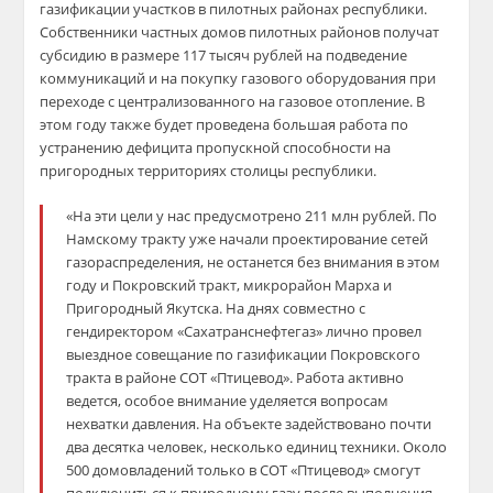
газификации участков в пилотных районах республики.
Собственники частных домов
пилотных районов
получат
субсидию в размере 117 тысяч рублей на подведение
коммуникаций и на покупку газового оборудования при
переход
е с централизованного на газовое отопление.
В
этом году также будет проведена большая работа по
устранению дефицита пропускной способности на
пригородных территориях столицы республики.
«На эти цели у нас предусмотрено 211 млн рублей. По
Намскому тракту уже начали проектирование сетей
газораспределения, не останется без внимания в этом
году и Пок
ровский тракт, микрорайон
Марха
и
Приго
родный Якутска
.
На днях совместно с
гендиректором
«
Сахатранснефтегаз
»
лично провел
выездное совещание по газификации П
окровского
тракта в районе СОТ «Птицевод». Работа активно
веде
тся, особое внимание уделяется вопросам
нехватки давления. На объекте задействовано почти
два десятка человек, не
сколько единиц техники. Около
500 домовладений только в СОТ «Птицевод» смогут