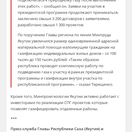
подключиться к природному газ
у после выполнения
этих работ
», – сообщил он
.
Заявки на участие в
президентской программе продолжают приниматься,
заключено свыше 3 200 договоров с заявителями,
разработано свыше 1 300 прое
ктов
.
П
о поручению Главы региона по линии Минтруда
Якутии увеличился размер единовременной адресной
материальной помощи малоимущим гражданам на
газификацию индивидуальных жилых домов – с
о
100
тысяч до 150 тысяч рублей. «Таким образом
республика проводит комплексную работу по
подв
едению газа к участку в рамках
президентской
программы и газификации внутри участка по
республиканской п
рограмме», – сказал Терещенко.
Кроме того, Минпромгеоло
гии Якутии активно работает
с
инвесторами по реализации СПГ-проектов, которые
позволят газифицировать отдаленные районы.
***
Пресс-служба Главы Республики Саха (Якутия) и