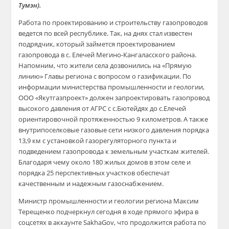
Тумэн).
Работа по проектированию и строительству газопроводов
ведется по всей республике. Так, на днях стал известен
подрядчик, который займется проектированием
газопровода в с. Елече
й Мегино-Кангаласского района.
Напомним, что жители села дозвонились на «Прямую
линию» Главы регио
на с вопросом о газификации
. По
информации министерства промышленности
и геологии,
ООО «Якутгазпроект» должен запроектировать газопров
од
высокого давления от АГРС с
с.
Бютейдях до с.
Елечей
ориентировочной протяженностью 9 километров. А также
внутрипоселковые газовые сети низкого давления порядка
13,9 км с установкой газорегуляторного пункта и
подведением газопровода к
земельным участкам жителей
.
Благодаря чему около 180 жилых домов в этом селе и
порядка 25 перспективных участков обеспечат
качественным и надежным газоснабжением.
Министр
промышленности
и геологии региона
Максим
Терещенко подчеркнул
сегодня в ходе прямого
эфира
в
соцсетях в аккаунте
SakhaGov
, что продолжится работа по