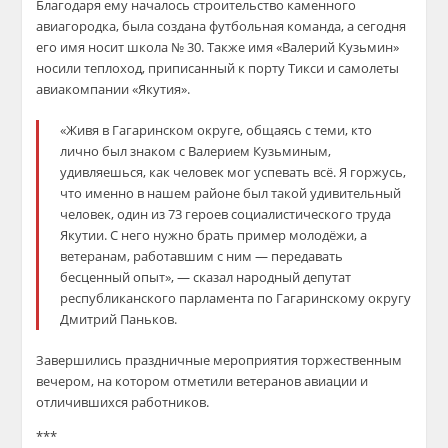
Благодаря ему началось строительство каменного
авиагородка, была создана футбольная команда, а сегодня
его имя носит школа № 30. Также имя «Валерий Кузьмин»
носили теплоход, приписанный к порту Тикси и самолеты
авиакомпании «Якутия».
«Живя в Гагаринском округе, общаясь с теми, кто
лично был знаком с Валерием Кузьминым,
удивляешься, как человек мог успевать всё. Я горжусь,
что именно в нашем районе был такой удивительный
человек, один из 73 героев социалистического труда
Якутии. С него нужно брать пример молодёжи, а
ветеранам, работавшим с ним — передавать
бесценный опыт», — сказал народный депутат
республиканского парламента по Гагаринскому округу
Дмитрий Паньков.
Завершились праздничные мероприятия торжественным
вечером, на котором отметили ветеранов авиации и
отличившихся работников.
***