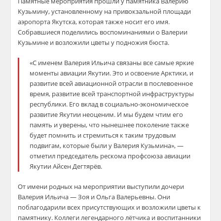
Памятные мероприятия прошли у памятника Валерию
Кузьмину, установленному на привокзальной площади
аэропорта Якутска, которая также носит его имя.
Собравшиеся поделились воспоминаниями о Валерии
Кузьмине и возложили цветы у подножия бюста.
«С именем Валерия Ильича связаны все самые яркие
моменты авиации Якутии. Это и освоение Арктики, и
развитие всей авиационной отрасли в послевоенное
время, развитие всей транспортной инфраструктуры
республики. Его вклад в социально-экономическое
развитие Якутии неоценим. И мы будем чтим его
память и уверены, что нынешнее поколение также
будет помнить и стремиться к таким трудовым
подвигам, которые были у Валерия Кузьмина», —
отметил председатель рескома профсоюза авиации
Якутии Айсен Дегтярёв.
От имени родных на мероприятии выступили дочери
Валерия Ильича — Зоя и Ольга Валерьевны. Они
поблагодарили всех присутствующих и возложили цветы к
памятнику. Коллеги легендарного лётчика и воспитанники