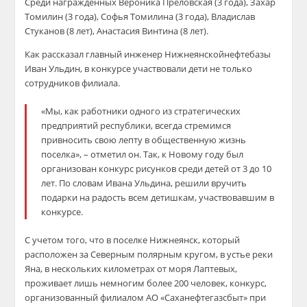
Среди награжденных
Вероника
Преловская
(
3 года
),
Захар
Томилин
(
3 года
),
Софья Томилина
(
3 года
),
Владислав
Стуканов
(
8 лет
),
Анастасия
Винтина
(
8 лет
).
Как рассказал главный инженер
Нижнеянской
нефтебазы
Иван
Ул
ьд
ин
,
в конкурсе участвовали дети не только
сотрудников
филиала.
«
Мы,
как
работники одного из стратегических
предприятий республики
,
всегда ст
ремимся
привносить
свою лепту в общественную жизнь
поселка
»
,
– отметил он.
Так, к Новому году
был
организова
н
конкурс рисунков среди детей от 3 до 10
лет
. По словам Ивана
Ульдина
, решили вручить
подарки на радость всем детишкам, участвовавшим в
конкурсе.
С
учетом того, что в поселке
Нижнеянск
, который
расположен
за Северным полярным кругом, в устье реки
Яна, в нескольких километрах от моря Лаптевых
,
проживает лишь немногим
более 200 человек
, конкурс
,
организованный филиалом АО «
Саханефтегазсбыт
»
при