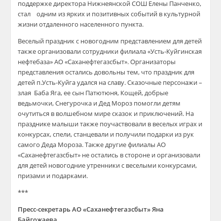
поддержке директора
Нижнеянской
СОШ Елены Панченко,
стал
одним из
ярких и
позитивных событий в культурной
жизни отдаленного населенного пункта.
Веселый праздник с новогодним представлением для детей
также организовали с
отрудники филиала
«
Усть-Куйгинская
нефтебаза
»
АО «
Саханефтегазсбыт
»
. Организаторы
представления
остались довольны тем,
что п
раздник
для
детей
п
.У
сть-Куйга
удался на славу. Сказочные персонажи –
злая Баба Яга
, ее сын
Патютюня
, Кощей, добрые
ведьмочки
, Снегуро
ч
ка и Дед Мороз помогли детям
очутиться в волшебном мире сказок и
приключений
. На
празднике малыши также поучаствовали в
веселых
играх и
конкурсах
, спели, станцевали и получили подарки из рук
самого Деда Мороза
.
Также другие филиалы АО
«
Саханефтегазсбыт
»
не остались в стороне и организовали
для детей новогодние утренники с веселыми конкурсами,
призами и подарками.
***
Пресс-секретарь АО «
Саханефтегазсбыт
» Яна
Байгожаева