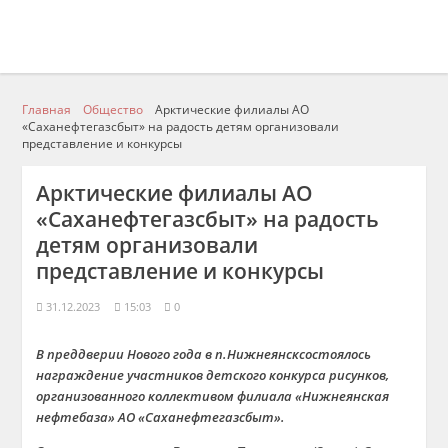
Главная
Общество
Арктические филиалы АО
«Саханефтегазсбыт» на радость детям организовали
представление и конкурсы
Арктические филиалы АО
«Саханефтегазсбыт» на радость
детям организовали
представление и конкурсы
31.12.2023
15:03
0
В преддверии Нового года
в
п
.Н
ижнеянск
состоялось
награждение
участ
ников
детского конкурса рисунков,
организованного коллективом филиала «
Нижнеянская
нефтебаза» АО «
Саханефтегазсбыт
».