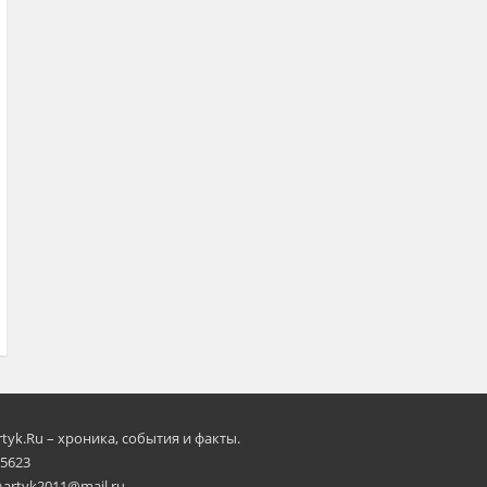
rtyk.Ru – хроника, события и факты.
 5623
Aartyk2011@mail.ru