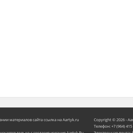
ии материалов сайта ссылка на Aartyk.ru
Copyright © 2026 - Aa
Телефон: +7 (964) 415
скается только с согласия издания Aartyk.Ru.
Электронная почта: 