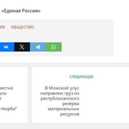
 «Единая Россия»
ИЕ
ОБЩЕСТВО
СЛЕДУЮЩЕЕ
вестно
В Момский улус
шли
направлен груз из
т
республиканского
резерва
-Нюрба”
материальных
ресурсов