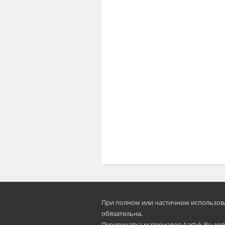
При полном или частичном использован
oбязательна.
Перепечатка материалов Aartyk.Ru допу