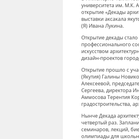
университета им. М.К.
открытие «Декады архи
выставки аксакала якут
(Я) Ивана Лукина.
Открытие декады стало
профессионального соо
искусством архитектур
дизайн-проектов город
Открытие прошло с уча
(Якутия) Галины Новико
Алексеевой, председат
Сергеева, директора И
Аммосова Терентия Кор
градостроительства, ар
Нынче Декада архитекту
четвертый раз. Заплан
семинаров, лекций, бие
олимпиады для школьн