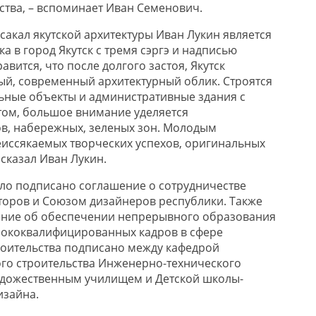
ства, – вспоминает Иван Семенович.
сакал якутской архитектуры Иван Лукин является
а в город Якутск с тремя сэргэ и надписью
авится, что после долгого застоя, Якутск
ый, современный архитектурный облик. Строятся
ьные объекты и административные здания с
ом, большое внимание уделяется
ов, набережных, зеленых зон. Молодым
иссякаемых творческих успехов, оригинальных
 сказал Иван Лукин.
ло подписано соглашение о сотрудничестве
оров и Союзом дизайнеров республики. Также
ение об обеспечении непрерывного образования
сококвалифицированных кадров в сфере
роительства подписано между кафедрой
ого строительства Инженерно-технического
художественным училищем и Детской школы-
изайна.