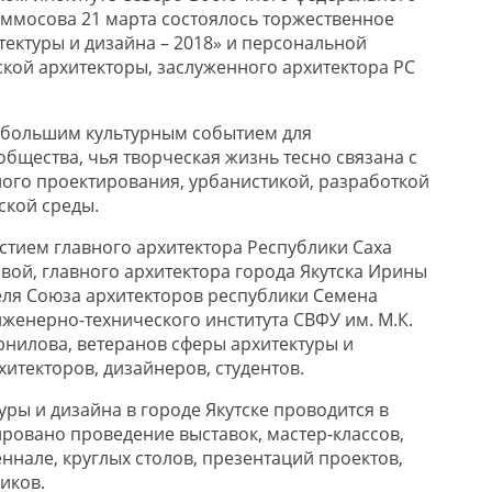
 Аммосова 21 марта состоялось торжественное
тектуры и дизайна – 2018» и персональной
ской архитекторы, заслуженного архитектора РС
 большим культурным событием для
бщества, чья творческая жизнь тесно связана с
ного проектирования, урбанистикой, разработкой
ской среды.
стием главного архитектора Республики Саха
вой, главного архитектора города Якутска Ирины
еля Союза архитекторов республики Семена
нженерно-технического института СВФУ им. М.К.
нилова, ветеранов сферы архитектуры и
хитекторов, дизайнеров, студентов.
ры и дизайна в городе Якутске проводится в
ировано проведение выставок, мастер-классов,
ннале, круглых столов, презентаций проектов,
иков.