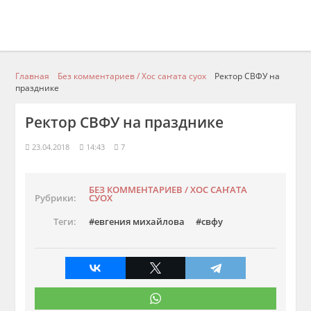
Главная
Без комментариев / Хос саҥата суох
Ректор СВФУ на
празднике
Ректор СВФУ на празднике
23.04.2018
14:43
7
БЕЗ КОММЕНТАРИЕВ / ХОС САҤАТА
Рубрики:
СУОХ
Теги:
евгения михайлова
свфу