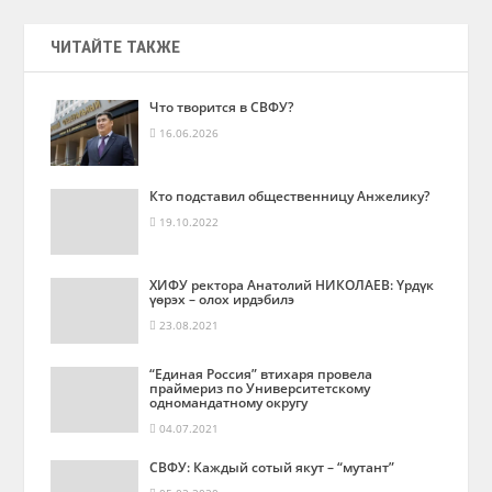
ЧИТАЙТЕ ТАКЖЕ
Что творится в СВФУ?
16.06.2026
Кто подставил общественницу Анжелику?
19.10.2022
ХИФУ ректора Анатолий НИКОЛАЕВ: Үрдүк
үөрэх – олох ирдэбилэ
23.08.2021
“Единая Россия” втихаря провела
праймериз по Университетскому
одномандатному округу
04.07.2021
СВФУ: Каждый сотый якут – “мутант”