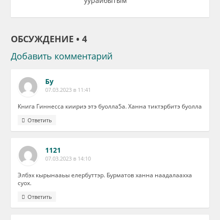
уурайбытым
ОБСУЖДЕНИЕ • 4
Добавить комментарий
Бу
07.03.2023 в 11:41
Книга Гиннесса киириэ этэ буолла5а. Ханна тиктэрбитэ буолла
Ответить
1121
07.03.2023 в 14:10
Элбэх кырынааьы елербуттэр. Бурматов ханна наадалаахха
суох.
Ответить