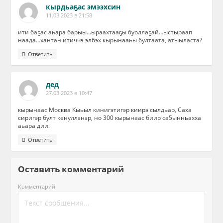
кырдьаҕас эмээхсин
11.03.2023 в 21:58
ити баҕас аһара барыы…ыраахтааҕы буоллаҕай…ыстыраап
наада…хантан итиччэ элбэх кырынааһы бултаата, атыыласта?
Ответить
дед
27.03.2023 в 10:47
кырынаас Москва Кыьыл кинигэтигэр киирэ сылдьар, Саха
сиригэр булт кенуллэнэр, но 300 кырынаас биир са5ынньахха
аьара дии.
Ответить
Оставить комментарий
Комментарий