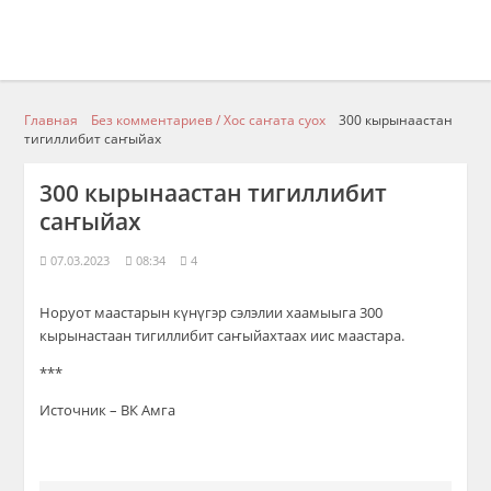
Главная
Без комментариев / Хос саҥата суох
300 кырынаастан
тигиллибит саҥыйах
300 кырынаастан тигиллибит
саҥыйах
07.03.2023
08:34
4
Норуот маастарын күнүгэр сэлэлии хаамыыга 300
кырынастаан тигиллибит саҥыйахтаах иис маастара.
***
Источник – ВК Амга