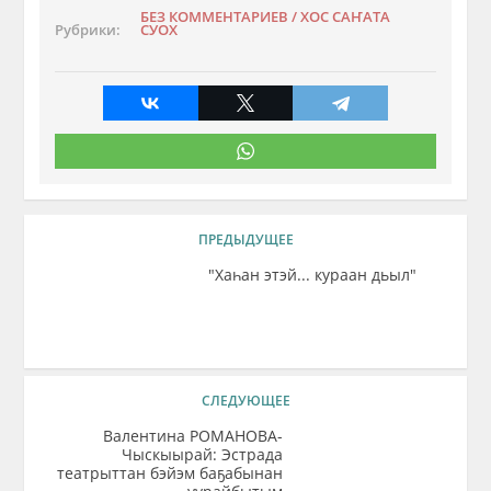
БЕЗ КОММЕНТАРИЕВ / ХОС САҤАТА
Рубрики:
СУОХ
ПРЕДЫДУЩЕЕ
"Хаһан этэй... кураан дьыл"
СЛЕДУЮЩЕЕ
Валентина РОМАНОВА-
Чыскыырай: Эстрада
театрыттан бэйэм баҕабынан