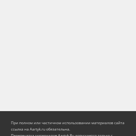
При полном или частичном использовании материалов сайта
ссылка на Aartyk.ru oбязательна.
Перепечатка материалов Aartyk.Ru допускается только с