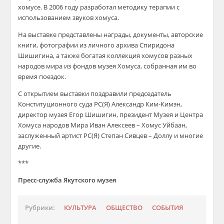
хомусе. В 2006 году разработал методику терапии с
использованием звуков хомуса.
На выставке представлены награды, документы, авторские
книги, фотографии из личного архива Спиридона
Шишигина, а также богатая коллекция хомусов разных
народов мира из фондов музея Хомуса, собранная им во
время поездок.
С открытием выставки поздравили председатель
Конституционного суда РС(Я) Александр Ким-Кимэн,
директор музея Егор Шишигин, президент Музея и Центра
Хомуса народов Мира Иван Алексеев – Хомус Уйбаан,
заслуженный артист РС(Я) Степан Сивцев – Доллу и многие
другие.
***
Пресс-служба Якутского музея
Рубрики:
КУЛЬТУРА
ОБЩЕСТВО
СОБЫТИЯ