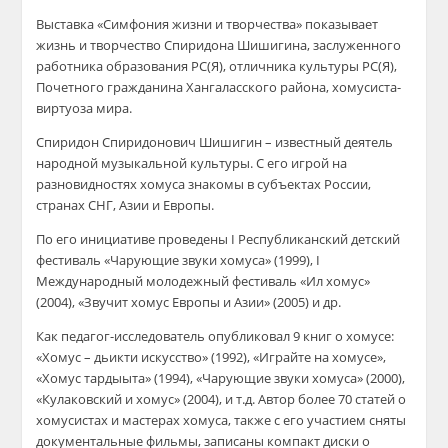
Выставка «Симфония жизни и творчества» показывает
жизнь и творчество Спиридона Шишигина, заслуженного
работника образования РС(Я), отличника культуры РС(Я),
Почетного гражданина Хангаласского района, хомусиста-
виртуоза мира.
Спиридон Спиридонович Шишигин – известный деятель
народной музыкальной культуры. С его игрой на
разновидностях хомуса знакомы в субъектах России,
странах СНГ, Азии и Европы.
По его инициативе проведены I Республиканский детский
фестиваль «Чарующие звуки хомуса» (1999), I
Международный молодежный фестиваль «Ил хомус»
(2004), «Звучит хомус Европы и Азии» (2005) и др.
Как педагог-исследователь опубликовал 9 книг о хомусе:
«Хомус – дьикти искусство» (1992), «Играйте на хомусе»,
«Хомус тардыыта» (1994), «Чарующие звуки хомуса» (2000),
«Кулаковский и хомус» (2004), и т.д. Автор более 70 статей о
хомусистах и мастерах хомуса, также с его участием сняты
документальные фильмы, записаны компакт диски о